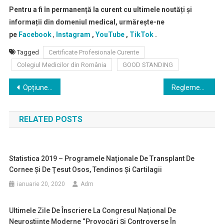
Pentru a fi în permanență la curent cu ultimele noutăți și
informații din domeniul medical, urmărește-ne
pe
Facebook
,
Instagram
,
YouTube
,
TikTok
.
Tagged
Certificate Profesionale Curente
Colegiul Medicilor din România
GOOD STANDING
Navigare
Opțiune terapeutică pentru managementul greutății pe termen lung, disponibilă pacienților români
Reglementări privind activitatea de testare în cabinetele medicilor de familie
în
RELATED POSTS
articole
Statistica 2019 – Programele Naţionale De Transplant De
Cornee Și De Ţesut Osos, Tendinos Şi Cartilagii
ianuarie 20, 2020
Adm
Ultimele Zile De Înscriere La Congresul Național De
Neuroștiințe Moderne “Provocări Și Controverse În