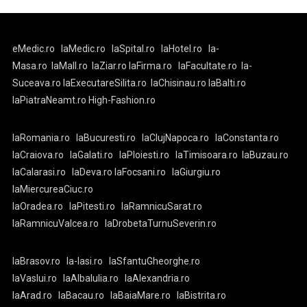
eMedic.ro
laMedic.ro
laSpital.ro
laHotel.ro
la-
Masa.ro
laMall.ro
laZiar.ro
laFirma.ro
laFacultate.ro
la-
Suceava.ro
laExecutareSilita.ro
laChisinau.ro
laBalti.ro
laPiatraNeamt.ro
High-Fashion.ro
laRomania.ro
laBucuresti.ro
laClujNapoca.ro
laConstanta.ro
laCraiova.ro
laGalati.ro
laPloiesti.ro
laTimisoara.ro
laBuzau.ro
laCalarasi.ro
laDeva.ro
laFocsani.ro
laGiurgiu.ro
laMiercureaCiuc.ro
laOradea.ro
laPitesti.ro
laRamnicuSarat.ro
laRamnicuValcea.ro
laDrobetaTurnuSeverin.ro
laBrasov.ro
la-Iasi.ro
laSfantuGheorghe.ro
laVaslui.ro
laAlbaIulia.ro
laAlexandria.ro
laArad.ro
laBacau.ro
laBaiaMare.ro
laBistrita.ro