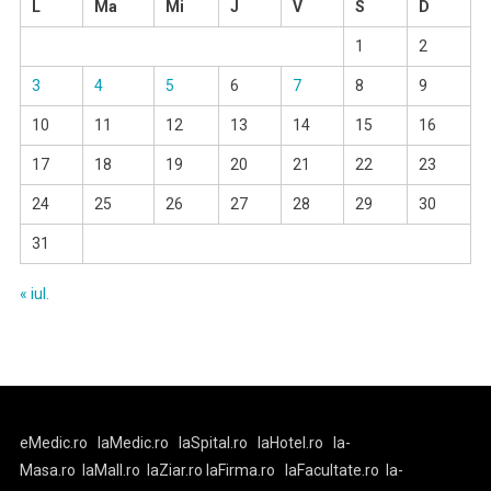
L
Ma
Mi
J
V
S
D
1
2
3
4
5
6
7
8
9
10
11
12
13
14
15
16
17
18
19
20
21
22
23
24
25
26
27
28
29
30
31
« iul.
eMedic.ro
laMedic.ro
laSpital.ro
laHotel.ro
la-
Masa.ro
laMall.ro
laZiar.ro
laFirma.ro
laFacultate.ro
la-