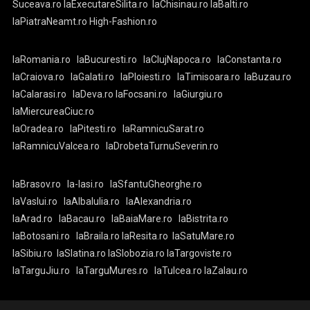
Suceava.ro
laExecutareSilita.ro
laChisinau.ro
laBalti.ro
laPiatraNeamt.ro
High-Fashion.ro
laRomania.ro
laBucuresti.ro
laClujNapoca.ro
laConstanta.ro
laCraiova.ro
laGalati.ro
laPloiesti.ro
laTimisoara.ro
laBuzau.ro
laCalarasi.ro
laDeva.ro
laFocsani.ro
laGiurgiu.ro
laMiercureaCiuc.ro
laOradea.ro
laPitesti.ro
laRamnicuSarat.ro
laRamnicuValcea.ro
laDrobetaTurnuSeverin.ro
laBrasov.ro
la-Iasi.ro
laSfantuGheorghe.ro
laVaslui.ro
laAlbaIulia.ro
laAlexandria.ro
laArad.ro
laBacau.ro
laBaiaMare.ro
laBistrita.ro
laBotosani.ro
laBraila.ro
laResita.ro
laSatuMare.ro
laSibiu.ro
laSlatina.ro
laSlobozia.ro
laTargoviste.ro
laTarguJiu.ro
laTarguMures.ro
laTulcea.ro
laZalau.ro