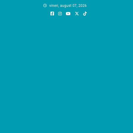
Skip
vineri, august 07, 2026
to
content