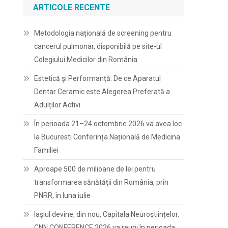
ARTICOLE RECENTE
Metodologia națională de screening pentru
cancerul pulmonar, disponibilă pe site-ul
Colegiului Medicilor din România
Estetică și Performanță: De ce Aparatul
Dentar Ceramic este Alegerea Preferată a
Adulților Activi
În perioada 21–24 octombrie 2026 va avea loc
la Bucuresti Conferința Națională de Medicina
Familiei
Aproape 500 de milioane de lei pentru
transformarea sănătății din România, prin
PNRR, în luna iulie
Iașiul devine, din nou, Capitala Neuroștiințelor.
CNN CONFERENCE 2026 va reuni în perioada