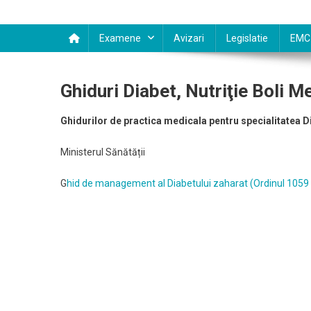
Examene
Avizari
Legislatie
EMC
Ghiduri Diabet, Nutriţie Boli M
Ghidurilor de practica medicala pentru specialitatea
D
Ministerul Sănătății
G
hid de management al Diabetului zaharat (Ordinul 1059 