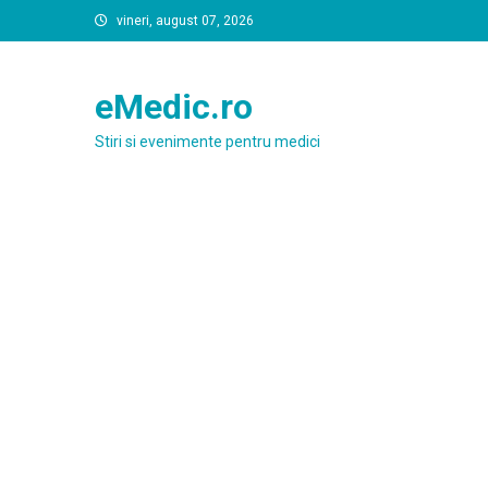
Skip
vineri, august 07, 2026
to
content
eMedic.ro
Stiri si evenimente pentru medici