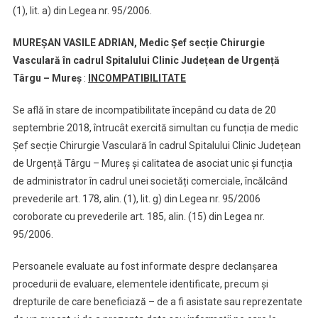
(1), lit. a) din Legea nr. 95/2006.
MUREȘAN VASILE ADRIAN,
Medic Șef secție Chirurgie
Vasculară în cadrul Spitalului Clinic Județean de Urgență
Târgu – Mureș
:
INCOMPATIBILITATE
Se află în stare de incompatibilitate începând cu data de 20
septembrie 2018, întrucât exercită simultan cu funcția de medic
Șef secție Chirurgie Vasculară în cadrul Spitalului Clinic Județean
de Urgență Târgu – Mureș și calitatea de asociat unic și funcția
de administrator în cadrul unei societăți comerciale, încălcând
prevederile art. 178, alin. (1), lit. g) din Legea nr. 95/2006
coroborate cu prevederile art. 185, alin. (15) din Legea nr.
95/2006.
Persoanele evaluate au fost informate despre declanșarea
procedurii de evaluare, elementele identificate, precum și
drepturile de care beneficiază – de a fi asistate sau reprezentate