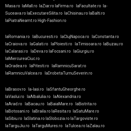
Masa.ro
laMall.ro
laZiar.ro
laFirma.ro
laFacultate.ro
la-
Suceava.ro
laExecutareSilita.ro
laChisinau.ro
laBalti.ro
laPiatraNeamt.ro
High-Fashion.ro
laRomania.ro
laBucuresti.ro
laClujNapoca.ro
laConstanta.ro
laCraiova.ro
laGalati.ro
laPloiesti.ro
laTimisoara.ro
laBuzau.ro
laCalarasi.ro
laDeva.ro
laFocsani.ro
laGiurgiu.ro
laMiercureaCiuc.ro
laOradea.ro
laPitesti.ro
laRamnicuSarat.ro
laRamnicuValcea.ro
laDrobetaTurnuSeverin.ro
laBrasov.ro
la-Iasi.ro
laSfantuGheorghe.ro
laVaslui.ro
laAlbaIulia.ro
laAlexandria.ro
laArad.ro
laBacau.ro
laBaiaMare.ro
laBistrita.ro
laBotosani.ro
laBraila.ro
laResita.ro
laSatuMare.ro
laSibiu.ro
laSlatina.ro
laSlobozia.ro
laTargoviste.ro
laTarguJiu.ro
laTarguMures.ro
laTulcea.ro
laZalau.ro