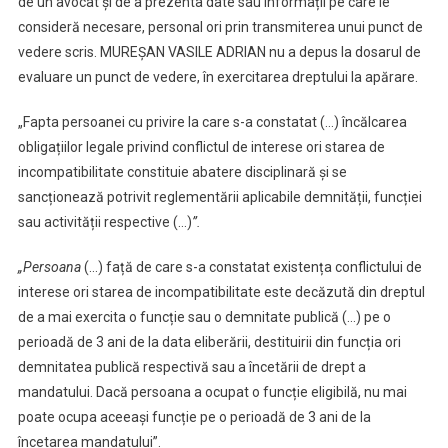
de un avocat și de a prezenta date sau informații pe care le
consideră necesare, personal ori prin transmiterea unui punct de
vedere scris. MUREȘAN VASILE ADRIAN nu a depus la dosarul de
evaluare un punct de vedere, în exercitarea dreptului la apărare.
„Fapta persoanei cu privire la care s-a constatat (…) încălcarea
obligațiilor legale privind conflictul de interese ori starea de
incompatibilitate constituie abatere disciplinară și se
sancționează potrivit reglementării aplicabile demnității, funcției
sau activității respective (…)
”.
„Persoana
(…) față de care s-a constatat existența conflictului de
interese ori starea de incompatibilitate este decăzută din dreptul
de a mai exercita o funcție sau o demnitate publică (…) pe o
perioadă de 3 ani de la data eliberării, destituirii din funcția ori
demnitatea publică respectivă sau a încetării de drept a
mandatului. Dacă persoana a ocupat o funcție eligibilă, nu mai
poate ocupa aceeași funcție pe o perioadă de 3 ani de la
încetarea mandatului”.