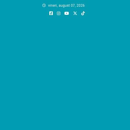
Skip
vineri, august 07, 2026
to
content