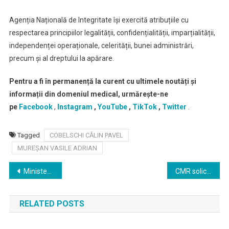
Agenția Națională de Integritate își exercită atribuțiile cu
respectarea principiilor legalității, confidențialității, imparțialității,
independenței operaționale, celerității, bunei administrări,
precum și al dreptului la apărare.
Pentru a fi în permanență la curent cu ultimele noutăți și
informații din domeniul medical, urmărește-ne
pe
Facebook
,
Instagram
,
YouTube
,
TikTok
,
Twitter
.
Tagged
COBELSCHI CĂLIN PAVEL
MUREȘAN VASILE ADRIAN
Navigare
Ministerul Sănătății își respectă angajamentul de a creşte accesul pacienţilor la medicamente noi prin includerea în lista de medicamente gratuite și compensate a 8 molecule inovative
CMR solicită CNAS transparentizarea efectivă și imediată a informațiilor de tipul analize, studii, cercetări și alte documente similare care fundamentează deciziile ce au stat la baza redactării CoCa și norme
în
RELATED POSTS
articole