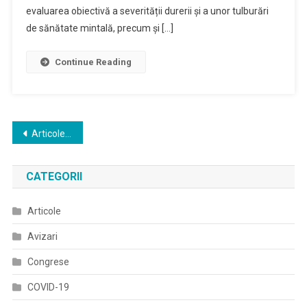
evaluarea obiectivă a severității durerii și a unor tulburări
de sănătate mintală, precum și […]
Continue Reading
Navigare
Articole mai vechi
în
CATEGORII
articole
Articole
Avizari
Congrese
COVID-19