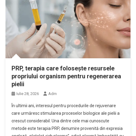
PRP, terapia care folosește resursele
propriului organism pentru regenerarea
pielii
Iulie 28, 2026
Adm
În ultimii ani, interesul pentru procedurile de rejuvenare
care urmăresc stimularea proceselor biologice ale pielii a
crescut considerabil. Una dintre cele mai cunoscute
metode este terapia PRP, denumire provenită din expresia
engleză „platelet-rich plasma”, adică plasmă îmbogățită cu