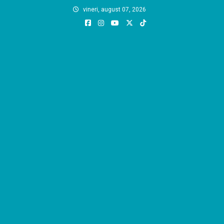
Skip
vineri, august 07, 2026
to
content