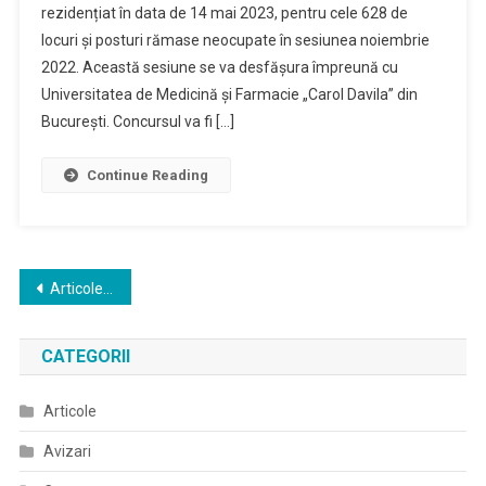
rezidențiat în data de 14 mai 2023, pentru cele 628 de
locuri și posturi rămase neocupate în sesiunea noiembrie
2022. Această sesiune se va desfășura împreună cu
Universitatea de Medicină și Farmacie „Carol Davila” din
București. Concursul va fi […]
Continue Reading
Navigare
Articole mai vechi
în
CATEGORII
articole
Articole
Avizari