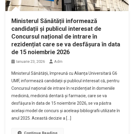
Ministerul Sănătății informează
candidații și publicul interesat de
Concursul național de intrare în
rezidențiat care se va desfășura în data
de 15 noiembrie 2026
Ianuarie 23, 2026
Adm
Ministerul Sănătății, împreună cu Alianța Universitară G6
UMF, informează candidații și publicul interesat că, pentru
Concursul național de intrare în rezidențiat în domeniile
medicină, medicină dentară și farmacie, care se va
desfășura în data de 15 noiembrie 2026, se va păstra
același model de concurs și aceleași bibliografii utilizate în
anul 2025. Această decizie a […]
Continue Reading