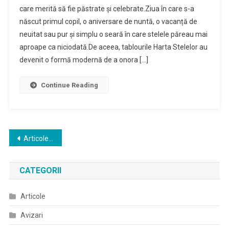
care merită să fie păstrate și celebrate.Ziua în care s-a
născut primul copil, o aniversare de nuntă, o vacanță de
neuitat sau pur și simplu o seară în care stelele păreau mai
aproape ca niciodată.De aceea, tablourile Harta Stelelor au
devenit o formă modernă de a onora […]
Continue Reading
Navigare
Articole mai vechi
în
CATEGORII
articole
Articole
Avizari