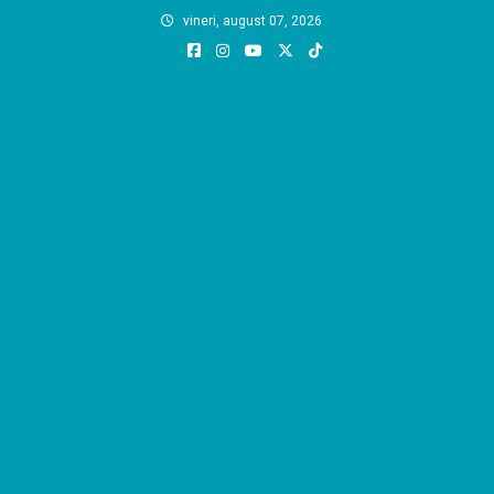
Skip
vineri, august 07, 2026
to
content