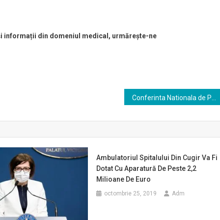
 și informații din domeniul medical, urmărește-ne
Conferinta Nationala de Pediatrie, editia 2023, se va desfasura in perioada 5-8 aprilie.
Ambulatoriul Spitalului Din Cugir Va Fi
Dotat Cu Aparatură De Peste 2,2
Milioane De Euro
octombrie 25, 2019
Adm