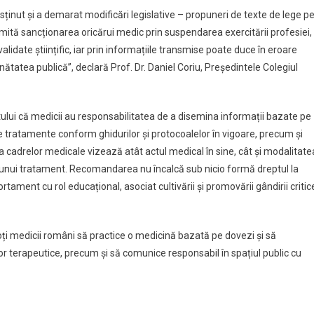
usținut și a demarat modificări legislative – propuneri de texte de lege p
ită sancționarea oricărui medic prin suspendarea exercitării profesiei,
alidate științific, iar prin informațiile transmise poate duce în eroare
ănătatea publică”, declară Prof. Dr. Daniel Coriu, Președintele Colegiul
ului că medicii au responsabilitatea de a disemina informații bazate pe
rie tratamente conform ghidurilor și protocoalelor în vigoare, precum și
a cadrelor medicale vizează atât actul medical în sine, cât și modalitate
 unui tratament. Recomandarea nu încalcă sub nicio formă dreptul la
rtament cu rol educațional, asociat cultivării și promovării gândirii critic
toți medicii români să practice o medicină bazată pe dovezi și să
r terapeutice, precum și să comunice responsabil în spațiul public cu