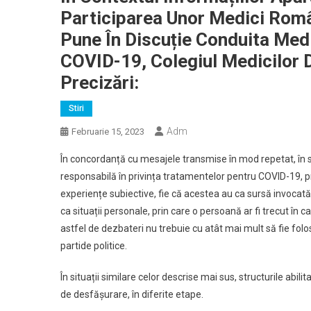
Participarea Unor Medici Româ
Pune În Discuție Conduita Med
COVID-19, Colegiul Medicilor
Precizări:
Stiri
Adm
Februarie 15, 2023
În concordanță cu mesajele transmise în mod repetat, în si
responsabilă în privința tratamentelor pentru COVID-19, 
experiențe subiective, fie că acestea au ca sursă invocată a
ca situații personale, prin care o persoană ar fi trecut în 
astfel de dezbateri nu trebuie cu atât mai mult să fie fo
partide politice.
În situații similare celor descrise mai sus, structurile abi
de desfășurare, în diferite etape.