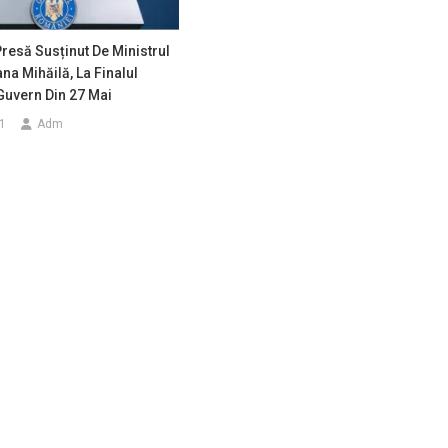
Presă Susținut De Ministrul
ana Mihăilă, La Finalul
Guvern Din 27 Mai
1
Adm