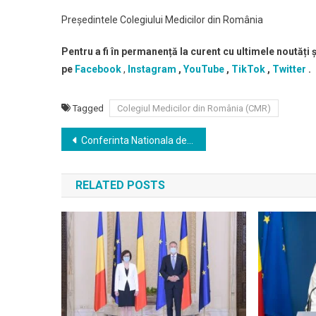
Președintele Colegiului Medicilor din România
Pentru a fi în permanență la curent cu ultimele noutăți
pe
Facebook
,
Instagram
,
YouTube
,
TikTok
,
Twitter
.
Tagged
Colegiul Medicilor din România (CMR)
Navigare
Conferinta Nationala de Neurostiinte Moderne “Boala Parkinson & Alte Tulburari de Miscare”, editia a IV-a, reuneste la Iasi in perioada 6-8 Aprilie 2023, zeci de specialiști din principalele centre medicale si academice romanesti recunoscute si certificate international precum si din Europa
în
RELATED POSTS
articole