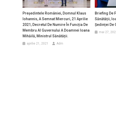
Președintele României, Domnul Klaus
Briefing De 
Iohannis, A Semnat Miercuri, 21 Aprilie
Sănătății, Io
2021, Decretul De Numire În Funcția De
Ședinței De 
Membru Al Guvernului A Doamnei Ioana
mai 27, 202
Mihăilă, Ministrul Sănătății.
aprilie 21, 2021
Adm