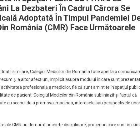
ni La Dezbateri În Cadrul Cărora Se
icală Adoptată În Timpul Pandemiei D
 Din România (CMR) Face Următoarele
tuații similare, Colegiul Medicilor din România face apel la o comunicar
precum și a
altor afecțiuni, implicit asupra modului în care sunt prezenta
ctivitatea profesională a medicilor, fie că sunt amintite în spațiul publi
calitate de pacient. Colegiul Medicilor din România subliniază și faptul că
losite cu scopul de a promova imaginea, interesele sau perspectivele uno
litate ale CMR au demarat anchete disciplinare, proceduri care sunt în curs