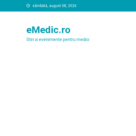
Skip
sâmbătă, august 08, 2026
to
content
eMedic.ro
Stiri si evenimente pentru medici