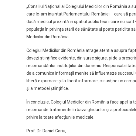
„Consiliul Național al Colegiului Medicilor din România a s
care le-am înaintat Parlamentului României – care să perm
dacă medicul prezintă în spațiul public teorii care nu sunt v
populația în privința stării de sănătate și poate periclita s
Medicilor din România.
Colegiul Medicilor din România atrage atenția asupra fapt
dovezi științifice evidente, din surse sigure, și de a presc
recomandărilor instituțiilor din domeniu. Responsabilitate
de a comunica informații menite să influențeze succesul
liberă exprimare și la liberă informare, ci susține un compo
și a metodei științifice.
În concluzie, Colegiul Medicilor din România face apel la 
recomande tratamente în baza ghidurilor și a protocoalelo
privire la toate afecțiunile medicale.
Prof. Dr. Daniel Coriu,