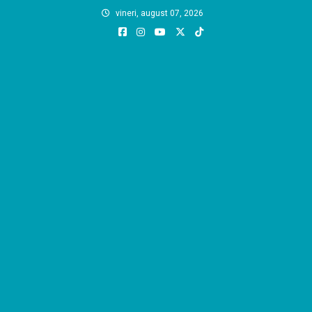
Skip
vineri, august 07, 2026
to
content