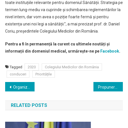
toate instituțiile relevante pentru domeniul Sănătății. Strategia pe
termen lung-mediu va cuprinde și schimbarea reglementărilor la
nivel intern, dar vom avea o poziție foarte fermă și pentru
existența unei noi legi a sănătății.”, a mai precizat prof. dr. Daniel
Coriu, președintele Colegiului Medicilor din România.
Pentru a fi în permanență la curent cu ultimele noutăți și
informații din domeniul medical, urmărește-ne pe
Facebook
.
Tagged
2020
Colegiului Medicilor din România
conduceri
Prioritățile
Navigare
Organizarea concursului de intrare în Rezidențiat în domeniile medicină, medicină dentară și farmacie a intrat în linie dreaptă.
Propunere reglementare extindere competențe pentru personalul care îngrijește pacienți infectați cu SARS-CoV-2, pe fondul unor resurse medicale limitate, inclusiv resurse umane
în
RELATED POSTS
articole