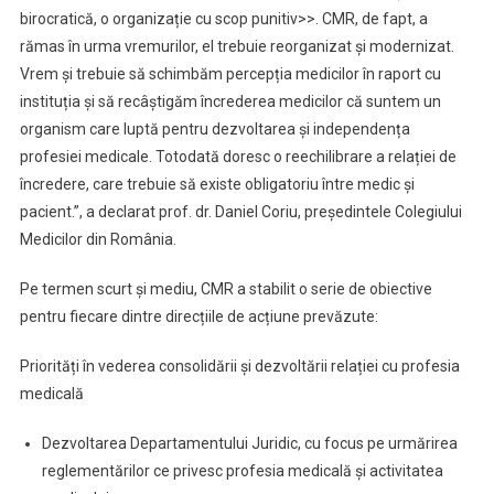
birocratică, o organizație cu scop punitiv>>. CMR, de fapt, a
rămas în urma vremurilor, el trebuie reorganizat și modernizat.
Vrem și trebuie să schimbăm percepția medicilor în raport cu
instituția și să recâștigăm încrederea medicilor că suntem un
organism care luptă pentru dezvoltarea și independența
profesiei medicale. Totodată doresc o reechilibrare a relației de
încredere, care trebuie să existe obligatoriu între medic și
pacient.”, a declarat prof. dr. Daniel Coriu, președintele Colegiului
Medicilor din România.
Pe termen scurt și mediu, CMR a stabilit o serie de obiective
pentru fiecare dintre direcțiile de acțiune prevăzute:
Priorități în vederea consolidării și dezvoltării relației cu profesia
medicală
Dezvoltarea Departamentului Juridic, cu focus pe urmărirea
reglementărilor ce privesc profesia medicală și activitatea