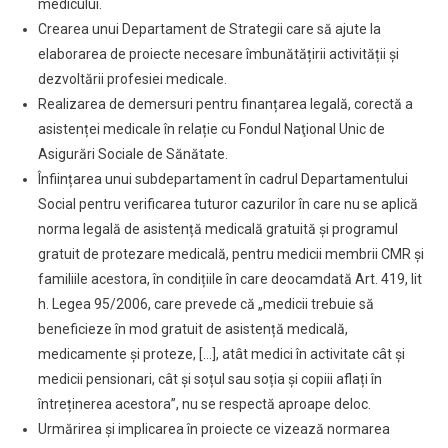
medicului.
Crearea unui Departament de Strategii care să ajute la
elaborarea de proiecte necesare îmbunătățirii activității și
dezvoltării profesiei medicale.
Realizarea de demersuri pentru finanțarea legală, corectă a
asistenței medicale în relație cu Fondul Naţional Unic de
Asigurări Sociale de Sănătate.
Înființarea unui subdepartament în cadrul Departamentului
Social pentru verificarea tuturor cazurilor în care nu se aplică
norma legală de asistență medicală gratuită și programul
gratuit de protezare medicală, pentru medicii membrii CMR și
familiile acestora, în condițiile în care deocamdată Art. 419, lit
h. Legea 95/2006, care prevede că „medicii trebuie să
beneficieze în mod gratuit de asistență medicală,
medicamente și proteze, […], atât medici în activitate cât și
medicii pensionari, cât și soțul sau soția și copiii aflați în
întreținerea acestora”, nu se respectă aproape deloc.
Urmărirea și implicarea în proiecte ce vizează normarea