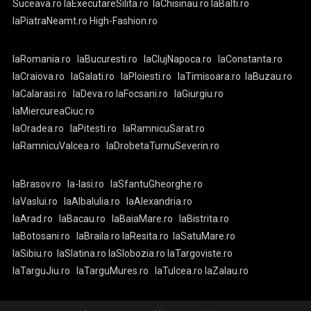
Suceava.ro
laExecutareSilita.ro
laChisinau.ro
laBalti.ro
laPiatraNeamt.ro
High-Fashion.ro
laRomania.ro
laBucuresti.ro
laClujNapoca.ro
laConstanta.ro
laCraiova.ro
laGalati.ro
laPloiesti.ro
laTimisoara.ro
laBuzau.ro
laCalarasi.ro
laDeva.ro
laFocsani.ro
laGiurgiu.ro
laMiercureaCiuc.ro
laOradea.ro
laPitesti.ro
laRamnicuSarat.ro
laRamnicuValcea.ro
laDrobetaTurnuSeverin.ro
laBrasov.ro
la-Iasi.ro
laSfantuGheorghe.ro
laVaslui.ro
laAlbaIulia.ro
laAlexandria.ro
laArad.ro
laBacau.ro
laBaiaMare.ro
laBistrita.ro
laBotosani.ro
laBraila.ro
laResita.ro
laSatuMare.ro
laSibiu.ro
laSlatina.ro
laSlobozia.ro
laTargoviste.ro
laTarguJiu.ro
laTarguMures.ro
laTulcea.ro
laZalau.ro