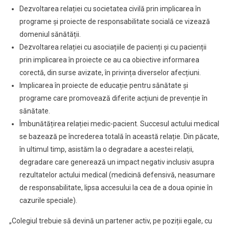
Dezvoltarea relației cu societatea civilă prin implicarea în
programe și proiecte de responsabilitate socială ce vizează
domeniul sănătății.
Dezvoltarea relației cu asociațiile de pacienți și cu pacienții
prin implicarea în proiecte ce au ca obiective informarea
corectă, din surse avizate, în privința diverselor afecțiuni.
Implicarea în proiecte de educație pentru sănătate și
programe care promovează diferite acțiuni de prevenție în
sănătate.
Îmbunătățirea relației medic-pacient. Succesul actului medical
se bazează pe încrederea totală în această relație. Din păcate,
în ultimul timp, asistăm la o degradare a acestei relații,
degradare care generează un impact negativ inclusiv asupra
rezultatelor actului medical (medicină defensivă, neasumare
de responsabilitate, lipsa accesului la cea de a doua opinie în
cazurile speciale).
„Colegiul trebuie să devină un partener activ, pe poziții egale, cu