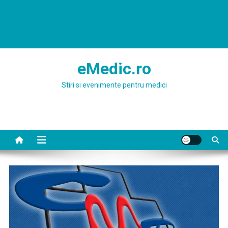
eMedic.ro
Stiri si evenimente pentru medici