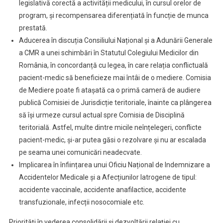
legislativă corectă a activității medicului, în cursul orelor de
program, și recompensarea diferențiată în funcție de munca
prestată.
Aducerea în discuția Consiliului Național și a Adunării Generale
a CMR a unei schimbări în Statutul Colegiului Medicilor din
România, în concordanță cu legea, în care relația conflictuală
pacient-medic să beneficieze mai întâi de o mediere. Comisia
de Mediere poate fi atașată ca o primă cameră de audiere
publică Comisiei de Jurisdicție teritoriale, înainte ca plângerea
să își urmeze cursul actual spre Comisia de Disciplină
teritorială. Astfel, multe dintre micile neînțelegeri, conflicte
pacient-medic, și-ar putea găsi o rezolvare și nu ar escalada
pe seama unei comunicări neadecvate.
Implicarea în înființarea unui Oficiu Național de Indemnizare a
Accidentelor Medicale și a Afecțiunilor Iatrogene de tipul:
accidente vaccinale, accidente anafilactice, accidente
transfuzionale, infecții nosocomiale etc.
Priorități în vederea consolidării și dezvoltării relației cu