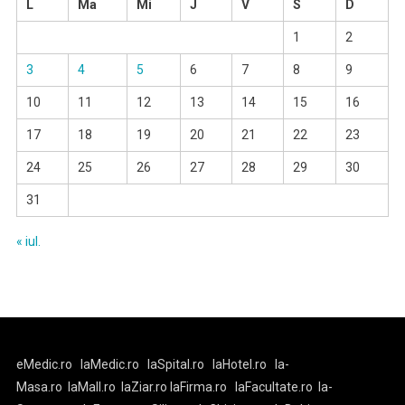
L
Ma
Mi
J
V
S
D
1
2
3
4
5
6
7
8
9
10
11
12
13
14
15
16
17
18
19
20
21
22
23
24
25
26
27
28
29
30
31
« iul.
eMedic.ro
laMedic.ro
laSpital.ro
laHotel.ro
la-
Masa.ro
laMall.ro
laZiar.ro
laFirma.ro
laFacultate.ro
la-