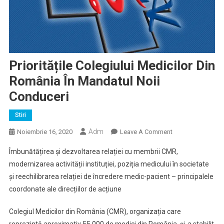
Prioritățile Colegiului Medicilor Din
România În Mandatul Noii
Conduceri
Stiri
Adm
On
Noiembrie 16, 2020
Leave A Comment
Prioritățile
Îmbunătățirea și dezvoltarea relației cu membrii CMR,
Colegiului
modernizarea activității instituției, poziția medicului în societate
Medicilor
și reechilibrarea relației de încredere medic-pacient – principalele
Din
coordonate ale direcțiilor de acțiune
România
În
Colegiul Medicilor din România (CMR), organizația care
Mandatul
Noii