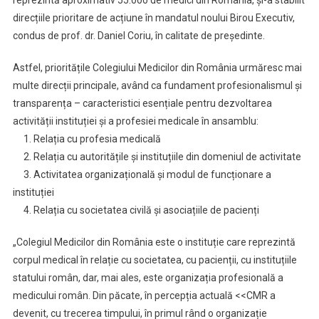
reprezintă aproximativ 55.000 de medici din România, și-a stabilit
Conduceri
direcțiile prioritare de acțiune în mandatul noului Birou Executiv,
condus de prof. dr. Daniel Coriu, în calitate de președinte.
Astfel, prioritățile Colegiului Medicilor din România urmăresc mai
multe direcții principale, având ca fundament profesionalismul și
transparența – caracteristici esențiale pentru dezvoltarea
activității instituției și a profesiei medicale în ansamblu:
1. Relația cu profesia medicală
2. Relația cu autoritățile și instituțiile din domeniul de activitate
3. Activitatea organizațională și modul de funcționare a
instituției
4. Relația cu societatea civilă și asociațiile de pacienți
„Colegiul Medicilor din România este o instituție care reprezintă
corpul medical în relație cu societatea, cu pacienții, cu instituțiile
statului român, dar, mai ales, este organizația profesională a
medicului român. Din păcate, în percepția actuală <<CMR a
devenit, cu trecerea timpului, în primul rând o organizație