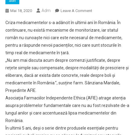
Stiri
Adm
On
Mai 18, 2020
Leave A Comment
Problemele
Criza medicamentelor s-a adâncit în ultimii ani în România. În
Fundamentale
continuare, nu există mecanisme de monitorizare, iar statul
Care
român nu cunoaște nici care este necesarul de medicamente,
Stau
pentru a răspunde nevoii pacienților, nici care sunt stocurile în
La
Baza
timp real de medicamente în țară.
Crizei
„Nu am mai discuta acum despre comenzi justificate, despre
Medicamentelor
rețete simple sau compensate, despre modalități de prescriere și
eliberare, dacă ar exista date concrete, reale despre boli și
medicamente în România.”, susține farm. Sânziana Mardale,
Președinte AFIE.
Asociaţia Farmaciilor Independente Ethica (AFIE) atrage atenția
asupra problemelor fundamentale care nu au fost rezolvate de-a
lungul anilor și care accentuează lipsa medicamentelor din
România.
În ultimii 5 ani, deşi o serie dintre produsele esențiale pentru