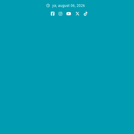
Skip
joi, august 06, 2026
to
content