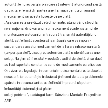
autoritățile nu au pârghii prin care să intervină atunci când există
o solicitare fermă din partea unei farmacii pentru un anumit
medicament, iar acesta lipsește de pe piață.
„Așa cum este prevăzut cadrul normativ, atunci când stocul la
nivel național dintr-un anumit medicament scade, sistemul de
monitorizare a stocurilor ar trebui să transmită autorităților o
alertă, astfel încât acestea să ia măsurile care se impun –
suspendarea acestui medicament de la livrare intracomunitară
(„export paralel”), discuții cu actorii din piață și identificarea unor
soluții. Nu știm să fi existat vreodată o astfel de alertă, chiar dacă
au fost raportate constant o serie de medicamente care lipsesc.
O revizuire a legislației în domeniul medicamentului este absolut
necesară, iar autoritățile trebuie să țină cont de toate problemele
apărute în decursul anilor, astfel încât împreună să putem
îmbunătăți sistemul și să găsim
soluții potrivite.”, a adăugat farm. Sânziana Mardale, Președinte
AFIE.