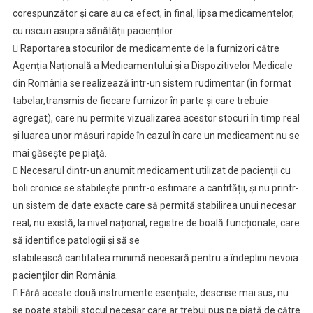
corespunzător și care au ca efect, în final, lipsa medicamentelor,
cu riscuri asupra sănătății pacienților:
 Raportarea stocurilor de medicamente de la furnizori către
Agenția Națională a Medicamentului și a Dispozitivelor Medicale
din România se realizează într-un sistem rudimentar (în format
tabelar,transmis de fiecare furnizor în parte și care trebuie
agregat), care nu permite vizualizarea acestor stocuri în timp real
și luarea unor măsuri rapide în cazul în care un medicament nu se
mai găsește pe piață.
 Necesarul dintr-un anumit medicament utilizat de pacienții cu
boli cronice se stabilește printr-o estimare a cantității, și nu printr-
un sistem de date exacte care să permită stabilirea unui necesar
real; nu există, la nivel național, registre de boală funcționale, care
să identifice patologii și să se
stabilească cantitatea minimă necesară pentru a îndeplini nevoia
pacienților din România.
 Fără aceste două instrumente esențiale, descrise mai sus, nu
se poate stabili stocul necesar care ar trebui pus pe piață de către