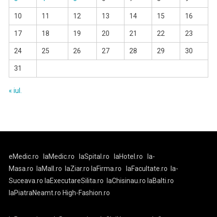
10
11
12
13
14
15
16
17
18
19
20
21
22
23
24
25
26
27
28
29
30
31
« iul.
eMedic.ro
laMedic.ro
laSpital.ro
laHotel.ro
la-
Masa.ro
laMall.ro
laZiar.ro
laFirma.ro
laFacultate.ro
la-
Suceava.ro
laExecutareSilita.ro
laChisinau.ro
laBalti.ro
laPiatraNeamt.ro
High-Fashion.ro