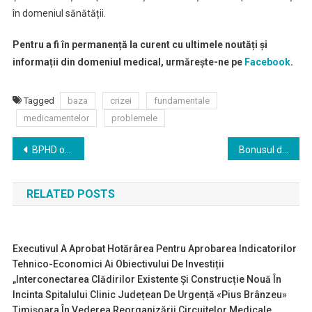
în domeniul sănătății.
Pentru a fi în permanență la curent cu ultimele noutăți și
informații din domeniul medical, urmărește-ne pe
Facebook
.
Tagged
baza
crizei
fundamentale
medicamentelor
problemele
Navigare
BPHD oferă Ministerului Sănătății încă 32 de aparate gratuite pentru plasmafereză
Bonusul de 2.500 de lei pentru Ambulanță și DSP pentru lupta cu COVID-19
în
RELATED POSTS
articole
Executivul A Aprobat Hotărârea Pentru Aprobarea Indicatorilor
Tehnico-Economici Ai Obiectivului De Investiții
„Interconectarea Clădirilor Existente Și Construcție Nouă În
Incinta Spitalului Clinic Județean De Urgență «Pius Brânzeu»
Timișoara În Vederea Reorganizării Circuitelor Medicale