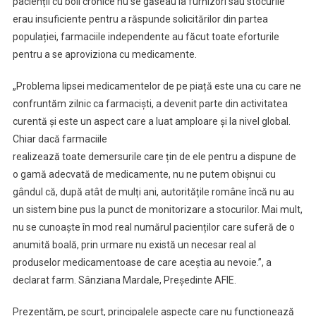
pacienții cu boli cronice nu se găseau la furnizori sau stocurile
erau insuficiente pentru a răspunde solicitărilor din partea
populației, farmaciile independente au făcut toate eforturile
pentru a se aproviziona cu medicamente.
„Problema lipsei medicamentelor de pe piață este una cu care ne
confruntăm zilnic ca farmaciști, a devenit parte din activitatea
curentă și este un aspect care a luat amploare și la nivel global.
Chiar dacă farmaciile
realizează toate demersurile care țin de ele pentru a dispune de
o gamă adecvată de medicamente, nu ne putem obișnui cu
gândul că, după atât de mulți ani, autoritățile române încă nu au
un sistem bine pus la punct de monitorizare a stocurilor. Mai mult,
nu se cunoaște în mod real numărul pacienților care suferă de o
anumită boală, prin urmare nu există un necesar real al
produselor medicamentoase de care aceștia au nevoie.”, a
declarat farm. Sânziana Mardale, Președinte AFIE.
Prezentăm, pe scurt, principalele aspecte care nu funcționează