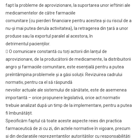
fapt la probleme de aprovizionare, la suportarea unor ieftiniri ale
medicamentelor de către farmaciile
comunitare (cu pierderi financiare pentru acestea și cu riscul de a
nu-și mai putea derula activitatea), la retragerea din țară a unor
produse sau la exportul paralel al acestora, în
detrimentul pacienților.
 O comunicare constantă cu toți actorii din lanțul de
aprovizionare, de la producătorii de medicamente, la distribuitorii
angro și farmaciile comunitare, este esențială pentru a putea
preîntâmpina problemele și a găsi soluții. Revizuirea cadrului
normativ, pentru ca el să răspundă
nevoilor actuale ale sistemului de sănătate, este de asemenea
importantă – orice propunere legislativă, orice act normativ
trebuie analizat după un timp de la implementare, pentru a putea
fi îmbunătățit.
Specificăm faptul că toate aceste aspecte reies din practica
farmaceutică de zi cu zi, din actele normative în vigoare, precum
și din declarațiile reprezentanților autorităților cu responsabilități