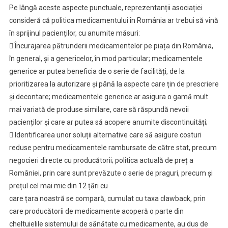
Pe lângă aceste aspecte punctuale, reprezentanții asociației
consideră că politica medicamentului în România ar trebui să vină
în sprijinul pacienților, cu anumite măsuri:
 Încurajarea pătrunderii medicamentelor pe piața din România,
în general, și a genericelor, în mod particular; medicamentele
generice ar putea beneficia de o serie de facilități, de la
prioritizarea la autorizare și până la aspecte care țin de prescriere
și decontare; medicamentele generice ar asigura o gamă mult
mai variată de produse similare, care să răspundă nevoii
pacienților și care ar putea să acopere anumite discontinuități;
 Identificarea unor soluții alternative care să asigure costuri
reduse pentru medicamentele rambursate de către stat, precum
negocieri directe cu producătorii; politica actuală de preț a
României, prin care sunt prevăzute o serie de praguri, precum și
prețul cel mai mic din 12 țări cu
care țara noastră se compară, cumulat cu taxa clawback, prin
care producătorii de medicamente acoperă o parte din
cheltuielile sistemului de sănătate cu medicamente, au dus de