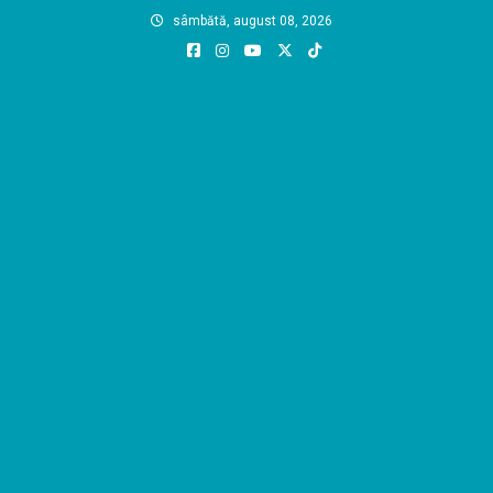
Skip
sâmbătă, august 08, 2026
to
content