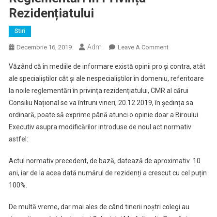
Rezidențiatului
Stiri
Adm
On
Decembrie 16, 2019
Leave A Comment
Punct
Văzând că în mediile de informare există opinii pro și contra, atât
De
ale specialiștilor cât și ale nespecialiștilor în domeniu, referitoare
Vedere
la noile reglementări în privința rezidențiatului, CMR al cărui
Al
Consiliu Național se va întruni vineri, 20.12.2019, în ședința sa
Biroului
Executiv
ordinară, poate să exprime până atunci o opinie doar a Biroului
Al
Executiv asupra modificărilor introduse de noul act normativ
Colegiului
astfel:
Medicilor
Din
Actul normativ precedent, de bază, datează de aproximativ 10
România
ani, iar de la acea dată numărul de rezidenți a crescut cu cel puțin
Referitor
100%.
La
Noile
De multă vreme, dar mai ales de când tinerii noștri colegi au
Reglementări