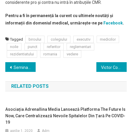
considerente pro și contra nu intră în atribuțiile CMR.
Pentru a fi în permanență la curent cu ultimele noutăți și
informații din domeniul medical, urmărește-ne pe
Facebook
.
Tagged
biroului
colegiului
executiv
medicilor
noile
punct
referitor
reglementari
rezidentiatului
romania
vedere
Navigare
Seminar interactiv despre malpraxis pentru medicii de familie și pacienți
Victor Costache: Am căzut de acord cu rectorii să debirocratizăm tot parcursul rezidentului
în
RELATED POSTS
articole
Asociația Adrenallina Media Lansează Platforma The Future Is
Now, Care Centralizează Nevoile Spitalelor Din Țară Pe COVID-
19
aprilie 1, 2020
Adm