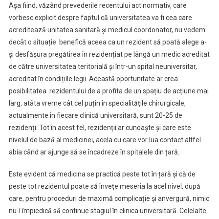
Așa fiind, văzând prevederile recentului act normativ, care
vorbesc explicit despre faptul că universitatea va fi cea care
acreditează unitatea sanitară și medicul coordonator, nu vedem
decât o situație benefică aceea ca un rezident să poată alege a-
și desfășura pregătirea în rezidențiat pe lângă un medic acreditat
de către universitatea teritorială și într-un spital neuniversitar,
acreditat în condițille legii. Această oportunitate ar crea
posibilitatea rezidentului de a profita de un spațiu de acțiune mai
larg, atâta vreme cât cel puțin în specialitățile chirurgicale,
actualmente în fiecare clinică universitară, sunt 20-25 de
rezidenți. Tot în acest fel, rezidenții ar cunoaște și care este
nivelul de bază al medicinei, acela cu care vor lua contact altfel
abia când ar ajunge să se încadreze în spitalele din țară.
Este evident că medicina se practică peste tot în țară și că de
peste tot rezidentul poate să învețe meseria la acel nivel, după
care, pentru proceduri de maximă complicație și anvergură, nimic
nu-l împiedică să continue stagiul în clinica universitară. Celelalte