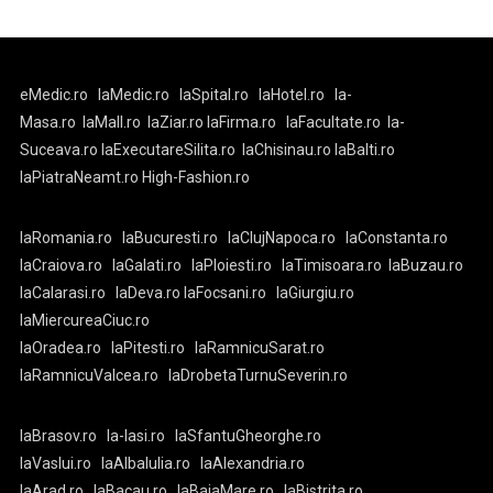
eMedic.ro
laMedic.ro
laSpital.ro
laHotel.ro
la-
Masa.ro
laMall.ro
laZiar.ro
laFirma.ro
laFacultate.ro
la-
Suceava.ro
laExecutareSilita.ro
laChisinau.ro
laBalti.ro
laPiatraNeamt.ro
High-Fashion.ro
laRomania.ro
laBucuresti.ro
laClujNapoca.ro
laConstanta.ro
laCraiova.ro
laGalati.ro
laPloiesti.ro
laTimisoara.ro
laBuzau.ro
laCalarasi.ro
laDeva.ro
laFocsani.ro
laGiurgiu.ro
laMiercureaCiuc.ro
laOradea.ro
laPitesti.ro
laRamnicuSarat.ro
laRamnicuValcea.ro
laDrobetaTurnuSeverin.ro
laBrasov.ro
la-Iasi.ro
laSfantuGheorghe.ro
laVaslui.ro
laAlbaIulia.ro
laAlexandria.ro
laArad.ro
laBacau.ro
laBaiaMare.ro
laBistrita.ro