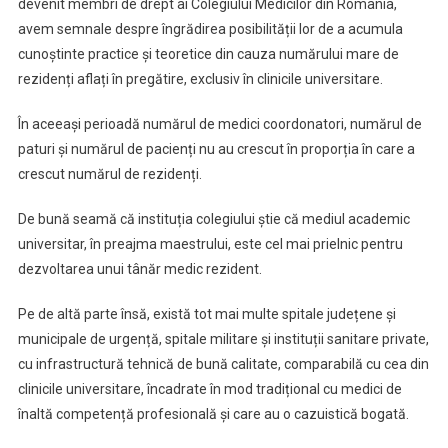
devenit membri de drept ai Colegiului Medicilor din România,
În
avem semnale despre îngrădirea posibilității lor de a acumula
Privința
cunoștinte practice și teoretice din cauza numărului mare de
Rezidențiatului
rezidenți aflați în pregătire, exclusiv în clinicile universitare.
În aceeași perioadă numărul de medici coordonatori, numărul de
paturi și numărul de pacienți nu au crescut în proporția în care a
crescut numărul de rezidenți.
De bună seamă că instituția colegiului știe că mediul academic
universitar, în preajma maestrului, este cel mai prielnic pentru
dezvoltarea unui tânăr medic rezident.
Pe de altă parte însă, există tot mai multe spitale județene și
municipale de urgență, spitale militare și instituții sanitare private,
cu infrastructură tehnică de bună calitate, comparabilă cu cea din
clinicile universitare, încadrate în mod tradițional cu medici de
înaltă competență profesională și care au o cazuistică bogată.