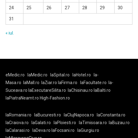
24
25
26
27
28
29
30
31
« iul.
eMedic.ro
laMedic.ro
laSpital.ro
laHotel.ro
la-
Masa.ro
laMall.ro
laZiar.ro
laFirma.ro
laFacultate.ro
la-
Suceava.ro
laExecutareSilita.ro
laChisinau.ro
laBalti.ro
laPiatraNeamt.ro
High-Fashion.ro
laRomania.ro
laBucuresti.ro
laClujNapoca.ro
laConstanta.ro
laCraiova.ro
laGalati.ro
laPloiesti.ro
laTimisoara.ro
laBuzau.ro
laCalarasi.ro
laDeva.ro
laFocsani.ro
laGiurgiu.ro