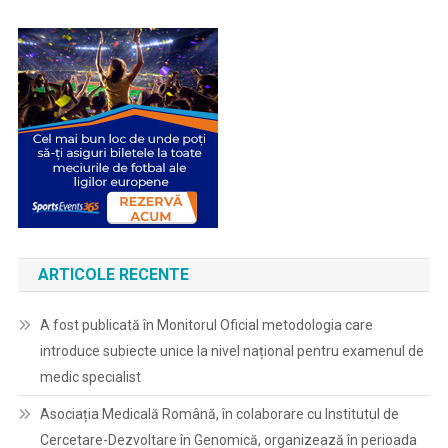
Aferente
Protocoalelor
Terapeutice
Pentru
Medicamentele
Notate
Cu
(**)1,
(**)1Ω
Si
(**)1β
ARTICOLE RECENTE
A fost publicată în Monitorul Oficial metodologia care
introduce subiecte unice la nivel național pentru examenul de
medic specialist
Asociația Medicală Română, în colaborare cu Institutul de
Cercetare-Dezvoltare în Genomică, organizează în perioada