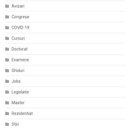
Ordinul
Avizari
Președintelui
Casei
Congrese
Naționale
COVID-19
De
Asigurări
Cursuri
De
Doctorat
Sănătate
Nr.
Examene
141/2017
Privind
Ghiduri
Aprobarea
Jobs
Formularelor
Specifice
Legislatie
Pentru
Verificarea
Master
Respectării
Rezidentiat
Criteriilor
De
Stiri
Eligibilitate