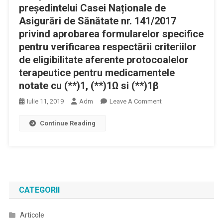
președintelui Casei Naționale de
Asigurări de Sănătate nr. 141/2017
privind aprobarea formularelor specifice
pentru verificarea respectării criteriilor
de eligibilitate aferente protocoalelor
terapeutice pentru medicamentele
notate cu (**)1, (**)1Ω si (**)1β
On
Iulie 11, 2019
Adm
Leave A Comment
Ordin
Continue Reading
Nr.
625
Pentru
Modificarea
Și
Completarea
CATEGORII
Anexei
Nr.1
Articole
La