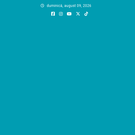
Skip
duminică, august 09, 2026
to
content