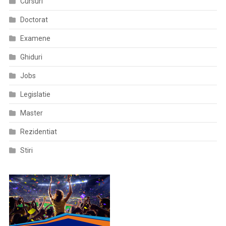
Cursuri
Achiziţionat
Doctorat
Numai
1,5
Examene
Milioane
Ghiduri
Jobs
Legislatie
Master
Rezidentiat
Stiri