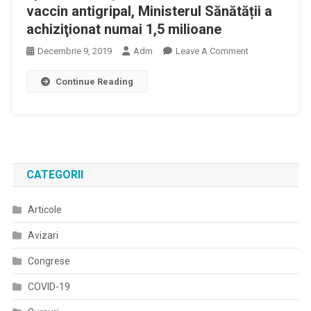
vaccin antigripal, Ministerul Sănătății a
achiziţionat numai 1,5 milioane
On
Decembrie 9, 2019
Adm
Leave A Comment
Victor
Continue Reading
Costache:
Din
Necesarul
De
Aproximativ
2,2
CATEGORII
Milioane
De
Articole
Doze
De
Avizari
Vaccin
Antigripal,
Congrese
Ministerul
COVID-19
Sănătății
A