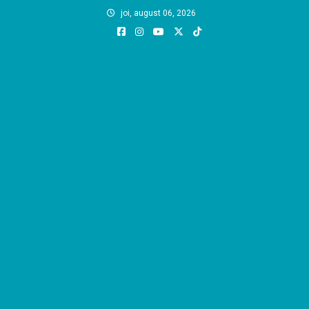
Skip
joi, august 06, 2026
to
content