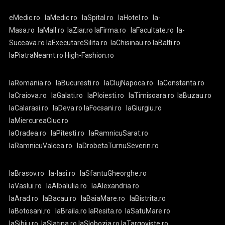
eMedic.ro
laMedic.ro
laSpital.ro
laHotel.ro
la-
Masa.ro
laMall.ro
laZiar.ro
laFirma.ro
laFacultate.ro
la-
Suceava.ro
laExecutareSilita.ro
laChisinau.ro
laBalti.ro
laPiatraNeamt.ro
High-Fashion.ro
laRomania.ro
laBucuresti.ro
laClujNapoca.ro
laConstanta.ro
laCraiova.ro
laGalati.ro
laPloiesti.ro
laTimisoara.ro
laBuzau.ro
laCalarasi.ro
laDeva.ro
laFocsani.ro
laGiurgiu.ro
laMiercureaCiuc.ro
laOradea.ro
laPitesti.ro
laRamnicuSarat.ro
laRamnicuValcea.ro
laDrobetaTurnuSeverin.ro
laBrasov.ro
la-Iasi.ro
laSfantuGheorghe.ro
laVaslui.ro
laAlbaIulia.ro
laAlexandria.ro
laArad.ro
laBacau.ro
laBaiaMare.ro
laBistrita.ro
laBotosani.ro
laBraila.ro
laResita.ro
laSatuMare.ro
laSibiu.ro
laSlatina.ro
laSlobozia.ro
laTargoviste.ro