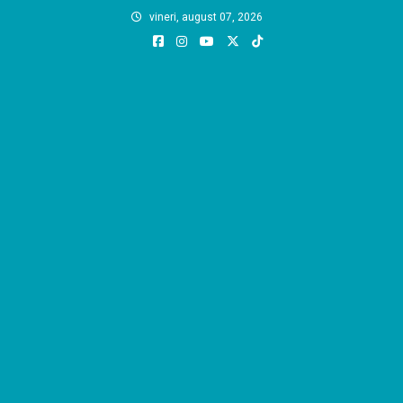
Skip
vineri, august 07, 2026
to
content