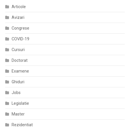
Lupta
Articole
Cu
COVID-
Avizari
19,
Pentru
Congrese
A
COVID-19
Preveni
Intrarea
Cursuri
În
Doctorat
Colaps
A
Examene
Sistemului
Sanitar
Ghiduri
Jobs
Legislatie
Master
Rezidentiat