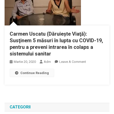
Carmen Uscatu (Dăruieşte Viaţă):
Susţinem 5 măsuri în lupta cu COVID-19,
pentru a preveni intrarea în colaps a
sistemului sanitar
On
Martie 20, 2020
Adm
Leave A Comment
Carmen
Continue Reading
Uscatu
(Dăruieşte
Viaţă):
Susţinem
5
Măsuri
CATEGORII
În