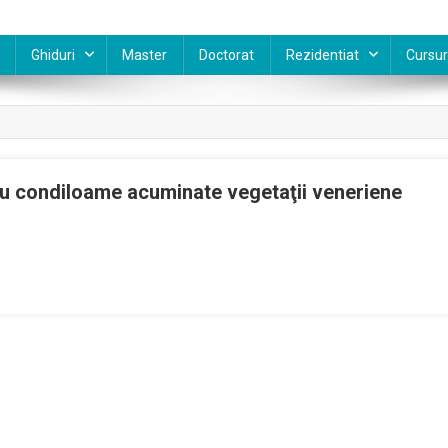
Ghiduri
Master
Doctorat
Rezidentiat
Cursur
ru condiloame acuminate vegetaţii veneriene
e