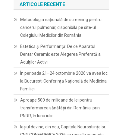
ARTICOLE RECENTE
Metodologia națională de screening pentru
cancerul pulmonar, disponibilă pe site-ul
Colegiului Medicilor din România
Estetică și Performanță: De ce Aparatul
Dentar Ceramic este Alegerea Preferată a
Adulților Activi
În perioada 21–24 octombrie 2026 va avea loc
la Bucuresti Conferința Națională de Medicina
Familiei
Aproape 500 de milioane de lei pentru
transformarea sănătății din România, prin
PNRR, în luna iulie
Iașiul devine, din nou, Capitala Neuroștiințelor.
CNN CONFERENCE 2026 va reuni în perioada