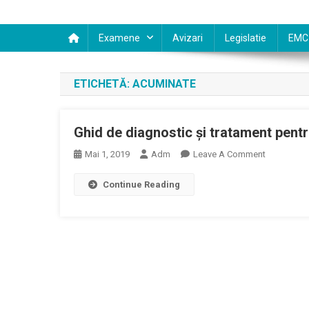
Examene
Avizari
Legislatie
EMC
ETICHETĂ:
ACUMINATE
Ghid de diagnostic şi tratament pent
On
Mai 1, 2019
Adm
Leave A Comment
Ghid
Continue Reading
De
Diagnostic
Şi
Tratament
Pentru
Condiloam
Acuminate
Vegetaţii