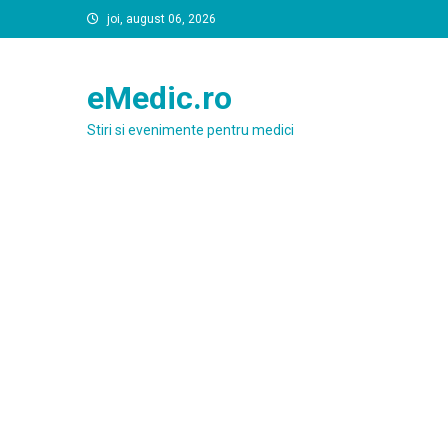
Skip
joi, august 06, 2026
to
content
eMedic.ro
Stiri si evenimente pentru medici