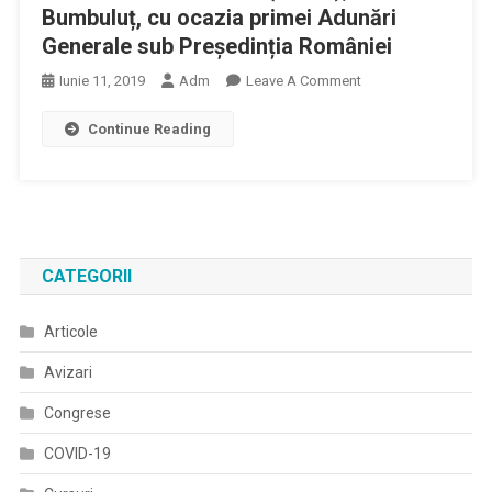
Bumbuluț, cu ocazia primei Adunări
Generale sub Președinția României
On
Iunie 11, 2019
Adm
Leave A Comment
Discursul
Continue Reading
Presedintelui
Uniunii
Europene
A
Medicilor
De
CATEGORII
Familie
(UEMO),
Articole
Dr.
Călin
Avizari
Bumbuluț,
Cu
Congrese
Ocazia
COVID-19
Primei
Adunări