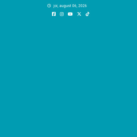
Skip
joi, august 06, 2026
to
content