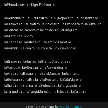
laPiatraNeamt.ro
High-Fashion.ro
laRomania.ro
laBucuresti.ro
laClujNapoca.ro
laConstanta.ro
laCraiova.ro
laGalati.ro
laPloiesti.ro
laTimisoara.ro
laBuzau.ro
laCalarasi.ro
laDeva.ro
laFocsani.ro
laGiurgiu.ro
laMiercureaCiuc.ro
laOradea.ro
laPitesti.ro
laRamnicuSarat.ro
laRamnicuValcea.ro
laDrobetaTurnuSeverin.ro
laBrasov.ro
la-Iasi.ro
laSfantuGheorghe.ro
laVaslui.ro
laAlbaIulia.ro
laAlexandria.ro
laArad.ro
laBacau.ro
laBaiaMare.ro
laBistrita.ro
laBotosani.ro
laBraila.ro
laResita.ro
laSatuMare.ro
laSibiu.ro
laSlatina.ro
laSlobozia.ro
laTargoviste.ro
laTarguJiu.ro
laTarguMures.ro
laTulcea.ro
laZalau.ro
|
Theme: News Portal by
Mystery Themes
.