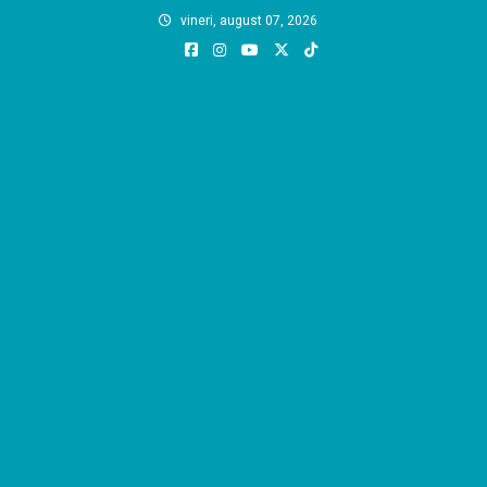
Skip
vineri, august 07, 2026
to
content