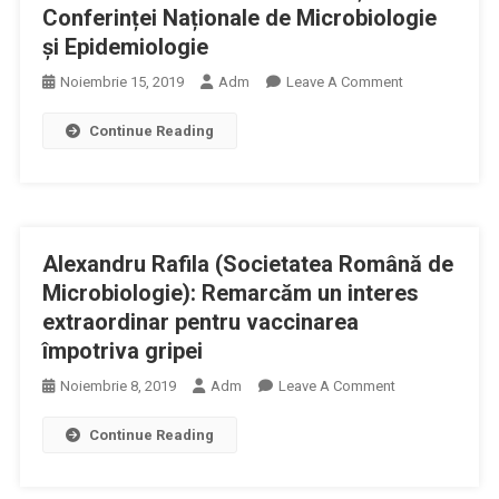
Conferinței Naționale de Microbiologie
și Epidemiologie
On
Noiembrie 15, 2019
Adm
Leave A Comment
Declarație
Continue Reading
Profesor
Universitar
Doctor
Alexandru
RAFILA
Alexandru Rafila (Societatea Română de
–
A
Microbiologie): Remarcăm un interes
12-
extraordinar pentru vaccinarea
A
împotriva gripei
Ediție
On
Noiembrie 8, 2019
Adm
Leave A Comment
A
Alexandru
Conferinței
Continue Reading
Rafila
Naționale
(Societatea
De
Română
Microbiologie