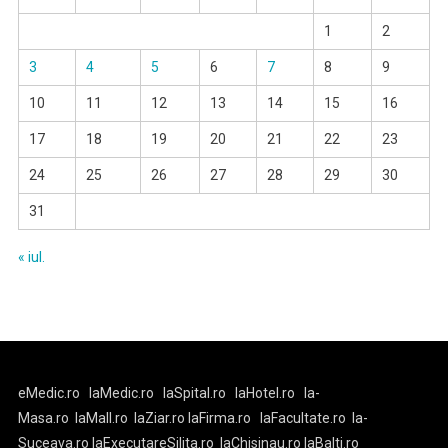
1
2
3
4
5
6
7
8
9
10
11
12
13
14
15
16
17
18
19
20
21
22
23
24
25
26
27
28
29
30
31
« iul.
eMedic.ro
laMedic.ro
laSpital.ro
laHotel.ro
la-
Masa.ro
laMall.ro
laZiar.ro
laFirma.ro
laFacultate.ro
la-
Suceava.ro
laExecutareSilita.ro
laChisinau.ro
laBalti.ro