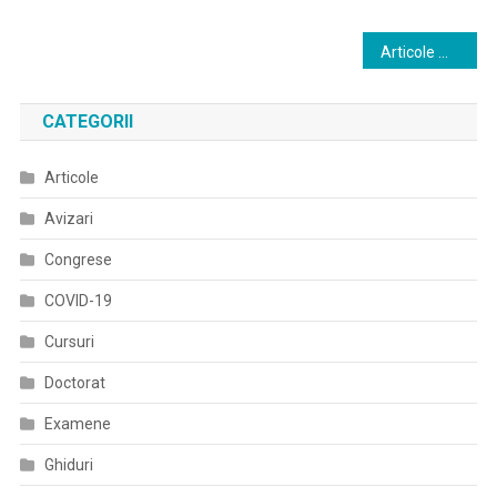
De
Și
Microbiologie):
Navigare
Epidemiologie
Articole mai noi
Remarcăm
în
Un
Interes
CATEGORII
articole
Extraordinar
Pentru
Articole
Vaccinarea
Avizari
Împotriva
Gripei
Congrese
COVID-19
Cursuri
Doctorat
Examene
Ghiduri