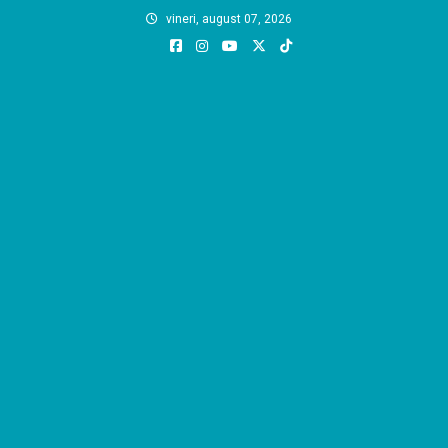
Skip
vineri, august 07, 2026
to
content