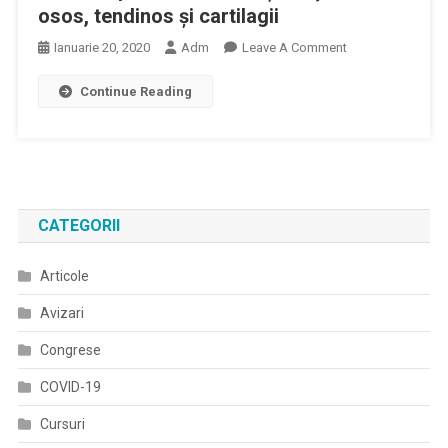
osos, tendinos şi cartilagii
On
Ianuarie 20, 2020
Adm
Leave A Comment
Statistica
Continue Reading
2019
–
Programele
Naţionale
De
Transplant
CATEGORII
De
Cornee
Articole
Și
De
Avizari
Ţesut
Osos,
Congrese
Tendinos
COVID-19
Şi
Cartilagii
Cursuri