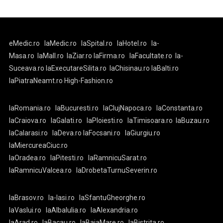
eMedic.ro
laMedic.ro
laSpital.ro
laHotel.ro
la-
Masa.ro
laMall.ro
laZiar.ro
laFirma.ro
laFacultate.ro
la-
Suceava.ro
laExecutareSilita.ro
laChisinau.ro
laBalti.ro
laPiatraNeamt.ro
High-Fashion.ro
laRomania.ro
laBucuresti.ro
laClujNapoca.ro
laConstanta.ro
laCraiova.ro
laGalati.ro
laPloiesti.ro
laTimisoara.ro
laBuzau.ro
laCalarasi.ro
laDeva.ro
laFocsani.ro
laGiurgiu.ro
laMiercureaCiuc.ro
laOradea.ro
laPitesti.ro
laRamnicuSarat.ro
laRamnicuValcea.ro
laDrobetaTurnuSeverin.ro
laBrasov.ro
la-Iasi.ro
laSfantuGheorghe.ro
laVaslui.ro
laAlbaIulia.ro
laAlexandria.ro
laArad.ro
laBacau.ro
laBaiaMare.ro
laBistrita.ro