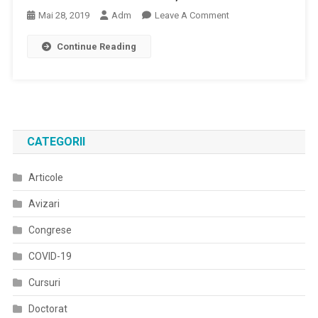
On
Mai 28, 2019
Adm
Leave A Comment
Ajutor
Continue Reading
De
Minimis
Pentru
Dotarea
Comunelor
Cu
CATEGORII
Ambulanțe
Articole
Avizari
Congrese
COVID-19
Cursuri
Doctorat