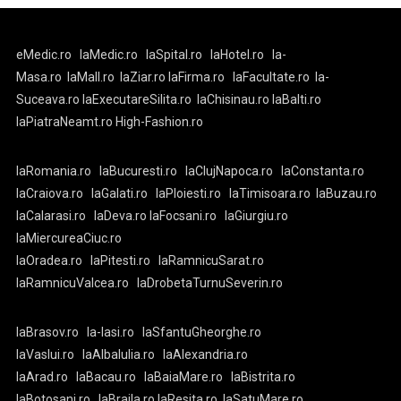
eMedic.ro
laMedic.ro
laSpital.ro
laHotel.ro
la-
Masa.ro
laMall.ro
laZiar.ro
laFirma.ro
laFacultate.ro
la-
Suceava.ro
laExecutareSilita.ro
laChisinau.ro
laBalti.ro
laPiatraNeamt.ro
High-Fashion.ro
laRomania.ro
laBucuresti.ro
laClujNapoca.ro
laConstanta.ro
laCraiova.ro
laGalati.ro
laPloiesti.ro
laTimisoara.ro
laBuzau.ro
laCalarasi.ro
laDeva.ro
laFocsani.ro
laGiurgiu.ro
laMiercureaCiuc.ro
laOradea.ro
laPitesti.ro
laRamnicuSarat.ro
laRamnicuValcea.ro
laDrobetaTurnuSeverin.ro
laBrasov.ro
la-Iasi.ro
laSfantuGheorghe.ro
laVaslui.ro
laAlbaIulia.ro
laAlexandria.ro
laArad.ro
laBacau.ro
laBaiaMare.ro
laBistrita.ro
laBotosani.ro
laBraila.ro
laResita.ro
laSatuMare.ro