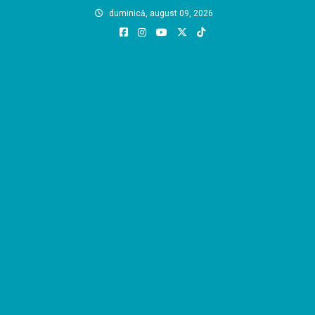
Skip
duminică, august 09, 2026
to
content