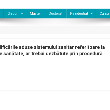
Ghiduri
Master
Doctorat
Rezidentiat
Cursur
icările aduse sistemului sanitar referitoare la
e sănătate, ar trebui dezbătute prin procedură
tul
ului
deră
icările
e
mului