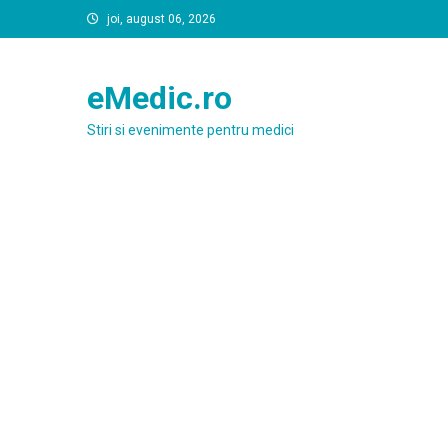
Skip
joi, august 06, 2026
to
content
eMedic.ro
Stiri si evenimente pentru medici