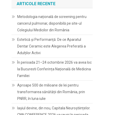
ARTICOLE RECENTE
Metodologia națională de screening pentru
cancerul pulmonar, disponibilă pe site-ul
Colegiului Medicilor din România
Estetică și Performanță: De ce Aparatul
Dentar Ceramic este Alegerea Preferată a
Adulților Activi
În perioada 21–24 octombrie 2026 va avea loc
la Bucuresti Conferința Națională de Medicina
Familiei
Aproape 500 de milioane de lei pentru
transformarea sănătății din România, prin
PNRR, în luna iulie
Iașiul devine, din nou, Capitala Neuroștiințelor.
CNN CONFERENCE 2026 va reuni în perioada