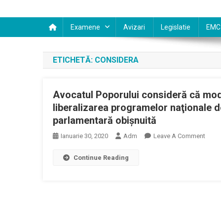
Examene
Avizari
Legislatie
EMC
ETICHETĂ:
CONSIDERA
Avocatul Poporului consideră că modif
liberalizarea programelor naţionale d
parlamentară obişnuită
On
Ianuarie 30, 2020
Adm
Leave A Comment
Avoca
Continue Reading
Popor
Consi
Că
Modif
Adus
Siste