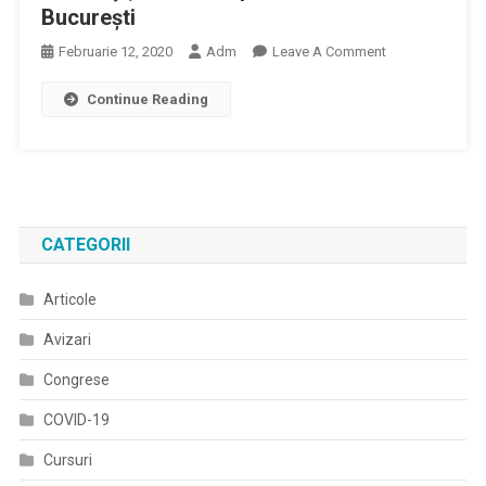
Bucureşti
On
Februarie 12, 2020
Adm
Leave A Comment
Corpul
Continue Reading
De
Control
Al
Ministerului
Sănătăţii,
Trimis
CATEGORII
La
Spitalul
Articole
Universitar
Bucureşti
Avizari
Congrese
COVID-19
Cursuri