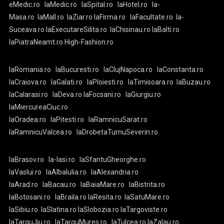
eMedic.ro
laMedic.ro
laSpital.ro
laHotel.ro
la-
Masa.ro
laMall.ro
laZiar.ro
laFirma.ro
laFacultate.ro
la-
Suceava.ro
laExecutareSilita.ro
laChisinau.ro
laBalti.ro
laPiatraNeamt.ro
High-Fashion.ro
laRomania.ro
laBucuresti.ro
laClujNapoca.ro
laConstanta.ro
laCraiova.ro
laGalati.ro
laPloiesti.ro
laTimisoara.ro
laBuzau.ro
laCalarasi.ro
laDeva.ro
laFocsani.ro
laGiurgiu.ro
laMiercureaCiuc.ro
laOradea.ro
laPitesti.ro
laRamnicuSarat.ro
laRamnicuValcea.ro
laDrobetaTurnuSeverin.ro
laBrasov.ro
la-Iasi.ro
laSfantuGheorghe.ro
laVaslui.ro
laAlbaIulia.ro
laAlexandria.ro
laArad.ro
laBacau.ro
laBaiaMare.ro
laBistrita.ro
laBotosani.ro
laBraila.ro
laResita.ro
laSatuMare.ro
laSibiu.ro
laSlatina.ro
laSlobozia.ro
laTargoviste.ro
laTarguJiu.ro
laTarguMures.ro
laTulcea.ro
laZalau.ro