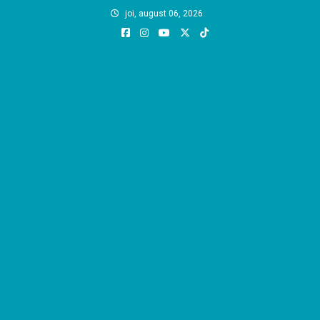
Skip
joi, august 06, 2026
to
content