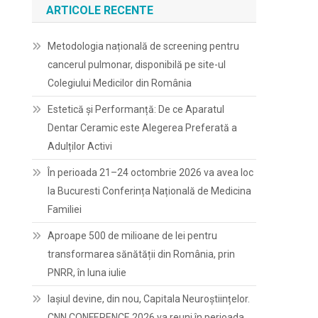
ARTICOLE RECENTE
Metodologia națională de screening pentru
cancerul pulmonar, disponibilă pe site-ul
Colegiului Medicilor din România
Estetică și Performanță: De ce Aparatul
Dentar Ceramic este Alegerea Preferată a
Adulților Activi
În perioada 21–24 octombrie 2026 va avea loc
la Bucuresti Conferința Națională de Medicina
Familiei
Aproape 500 de milioane de lei pentru
transformarea sănătății din România, prin
PNRR, în luna iulie
Iașiul devine, din nou, Capitala Neuroștiințelor.
CNN CONFERENCE 2026 va reuni în perioada