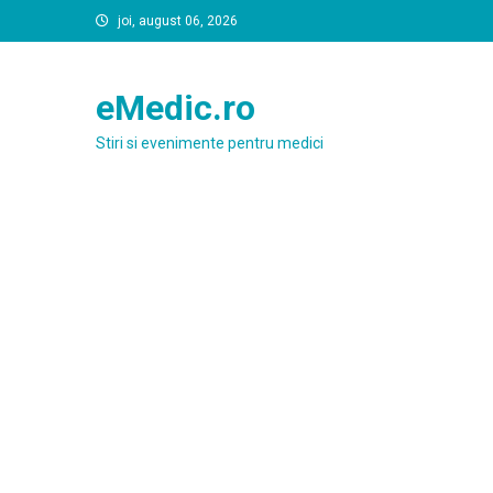
Skip
joi, august 06, 2026
to
content
eMedic.ro
Stiri si evenimente pentru medici