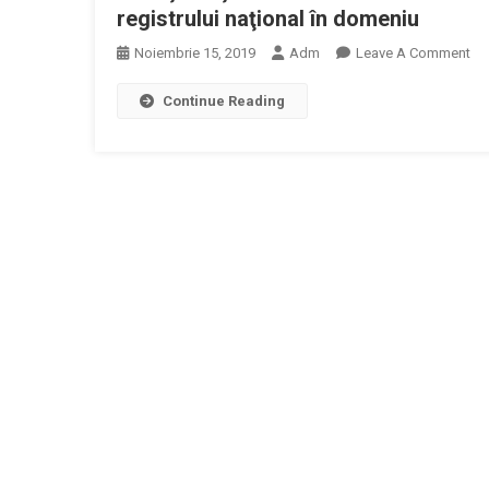
Și
registrului naţional în domeniu
Opera
On
Noiembrie 15, 2019
Adm
Leave A Comment
Pentr
Ali
Planif
Continue Reading
Na
Și
De
Reorg
Bol
La
Ra
Nivel
Sol
Națio
Su
Și
Aut
Regio
Pen
A
Cr
Servic
Reg
De
Naţ
Sănăt
În
Cod
Do
SMIS
1291