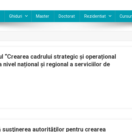
Ghiduri
Master
Doctorat
Rezidentiat
Cursur
l “Crearea cadrului strategic și operațional
 nivel național și regional a serviciilor de
terul
ății
ează
ctul
rea
lui
ă susţinerea autorităţilor pentru crearea
egic