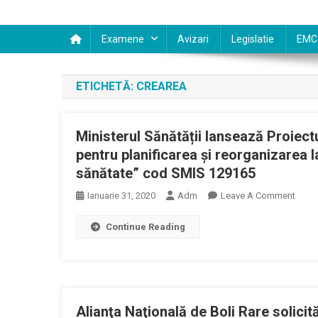
Examene
Avizari
Legislatie
EMC
ETICHETĂ:
CREAREA
Ministerul Sănătății lansează Proiectu
pentru planificarea și reorganizarea la
sănătate” cod SMIS 129165
On
Ianuarie 31, 2020
Adm
Leave A Comment
Minis
Continue Reading
Sănăt
Lans
Proie
“Crea
Cadru
Alianţa Naţională de Boli Rare solicit
Strat