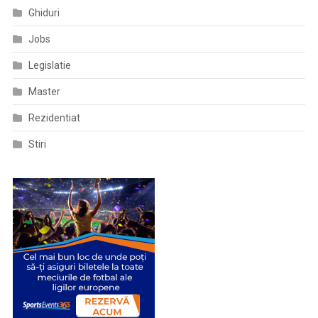
Pe
Ghiduri
Pacienți
Jobs
Infectați
Privind
Legislatie
Dinamica
Anticorpilor
Master
Dobândiți
Rezidentiat
Natural
Pentru
Stiri
COVID
19
Și
Validarea
Unor
Teste
De
Diagnostic