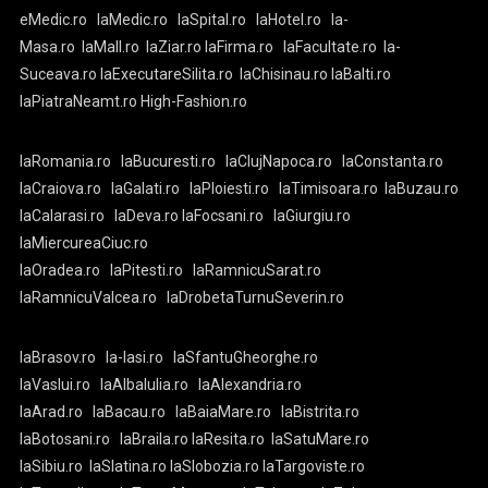
eMedic.ro
laMedic.ro
laSpital.ro
laHotel.ro
la-
Masa.ro
laMall.ro
laZiar.ro
laFirma.ro
laFacultate.ro
la-
Suceava.ro
laExecutareSilita.ro
laChisinau.ro
laBalti.ro
laPiatraNeamt.ro
High-Fashion.ro
laRomania.ro
laBucuresti.ro
laClujNapoca.ro
laConstanta.ro
laCraiova.ro
laGalati.ro
laPloiesti.ro
laTimisoara.ro
laBuzau.ro
laCalarasi.ro
laDeva.ro
laFocsani.ro
laGiurgiu.ro
laMiercureaCiuc.ro
laOradea.ro
laPitesti.ro
laRamnicuSarat.ro
laRamnicuValcea.ro
laDrobetaTurnuSeverin.ro
laBrasov.ro
la-Iasi.ro
laSfantuGheorghe.ro
laVaslui.ro
laAlbaIulia.ro
laAlexandria.ro
laArad.ro
laBacau.ro
laBaiaMare.ro
laBistrita.ro
laBotosani.ro
laBraila.ro
laResita.ro
laSatuMare.ro
laSibiu.ro
laSlatina.ro
laSlobozia.ro
laTargoviste.ro