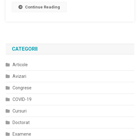
MedLife,
Continue Reading
În
Parteneriat
Cu
Institutul
Național
De
CATEGORII
Boli
Infecțioase
Articole
“Prof.
Dr.
Avizari
Matei
Balș”
Congrese
Și
COVID-19
Spitalul
Clinic
Cursuri
Colentina,
Doctorat
Demarează
Primul
Examene
Studiu