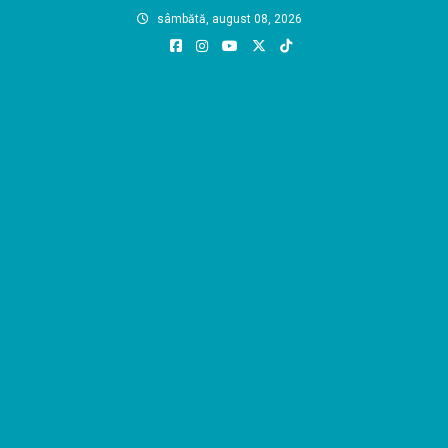
Skip
sâmbătă, august 08, 2026
to
content