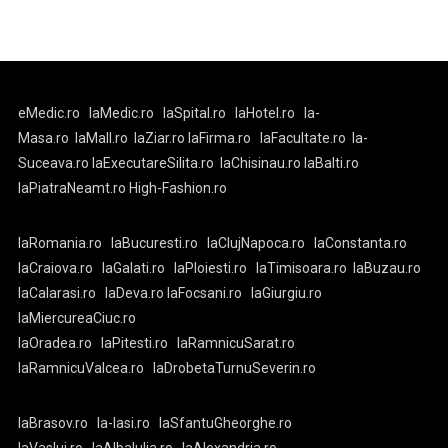
eMedic.ro
laMedic.ro
laSpital.ro
laHotel.ro
la-
Masa.ro
laMall.ro
laZiar.ro
laFirma.ro
laFacultate.ro
la-
Suceava.ro
laExecutareSilita.ro
laChisinau.ro
laBalti.ro
laPiatraNeamt.ro
High-Fashion.ro
laRomania.ro
laBucuresti.ro
laClujNapoca.ro
laConstanta.ro
laCraiova.ro
laGalati.ro
laPloiesti.ro
laTimisoara.ro
laBuzau.ro
laCalarasi.ro
laDeva.ro
laFocsani.ro
laGiurgiu.ro
laMiercureaCiuc.ro
laOradea.ro
laPitesti.ro
laRamnicuSarat.ro
laRamnicuValcea.ro
laDrobetaTurnuSeverin.ro
laBrasov.ro
la-Iasi.ro
laSfantuGheorghe.ro