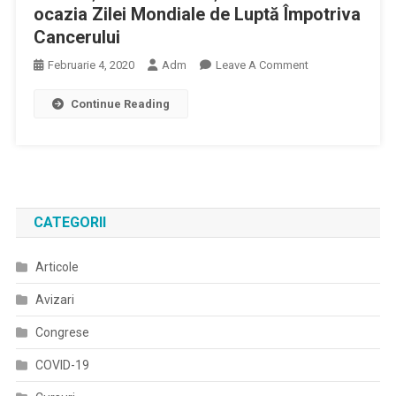
ocazia Zilei Mondiale de Luptă Împotriva
Cancerului
On
Februarie 4, 2020
Adm
Leave A Comment
Acțiuni
Continue Reading
De
Prevenție
Desfășurate
De
Asociația
OncoPacienților
CATEGORII
PHOENIX
Cu
Articole
Ocazia
Zilei
Avizari
Mondiale
De
Congrese
Luptă
COVID-19
Împotriva
Cancerului