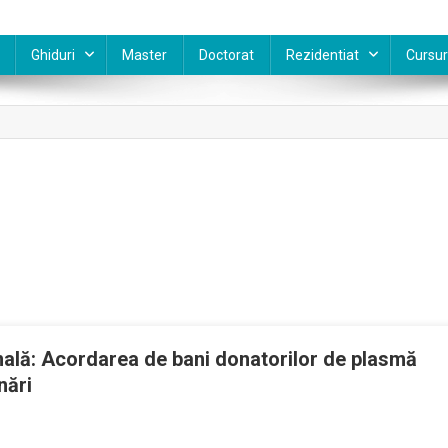
Ghiduri
Master
Doctorat
Rezidentiat
Cursur
nală: Acordarea de bani donatorilor de plasmă
nări
tul