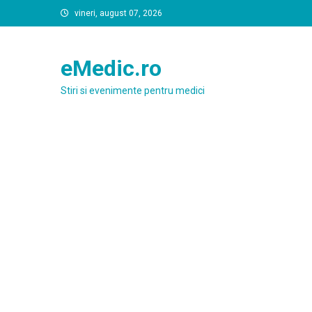
Skip
vineri, august 07, 2026
to
content
eMedic.ro
Stiri si evenimente pentru medici