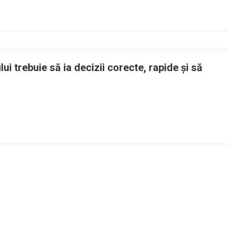
ologie
uzională:
area
 trebuie să ia decizii corecte, rapide şi să
rilor
ă
ovic
an:
nţia
icamentului
sele
uie
minări
zii
cte,
ide