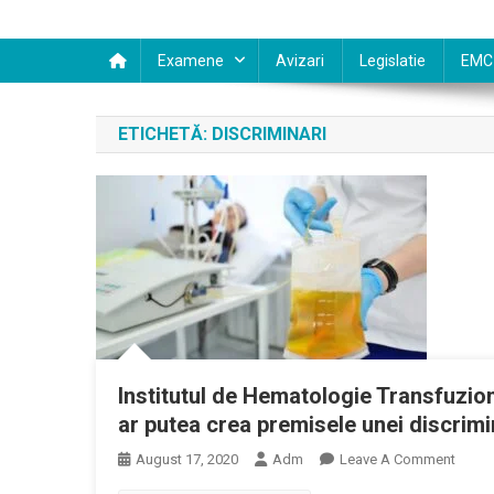
Examene
Avizari
Legislatie
EMC
ETICHETĂ:
DISCRIMINARI
Institutul de Hematologie Transfuzio
ar putea crea premisele unei discrimi
On
August 17, 2020
Adm
Leave A Comment
Institu