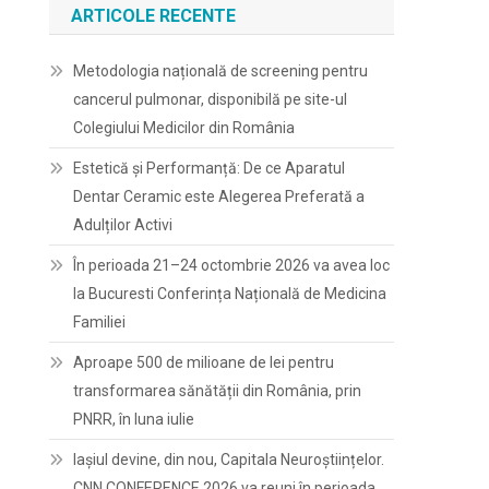
ARTICOLE RECENTE
Metodologia națională de screening pentru
cancerul pulmonar, disponibilă pe site-ul
Colegiului Medicilor din România
Estetică și Performanță: De ce Aparatul
Dentar Ceramic este Alegerea Preferată a
Adulților Activi
În perioada 21–24 octombrie 2026 va avea loc
la Bucuresti Conferința Națională de Medicina
Familiei
Aproape 500 de milioane de lei pentru
transformarea sănătății din România, prin
PNRR, în luna iulie
Iașiul devine, din nou, Capitala Neuroștiințelor.
CNN CONFERENCE 2026 va reuni în perioada