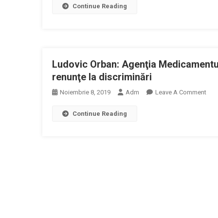
Continue Reading
De
Hemat
Transf
Acord
De
Ludovic Orban: Agenţia Medicamentului
Bani
Donato
renunţe la discriminări
De
On
Noiembrie 8, 2019
Adm
Leave A Comment
Plasm
Lud
Ar
Continue Reading
Orb
Putea
Age
Crea
Med
Premi
Treb
Unei
Să
Discri
Ia
Deci
Core
Rap
Şi