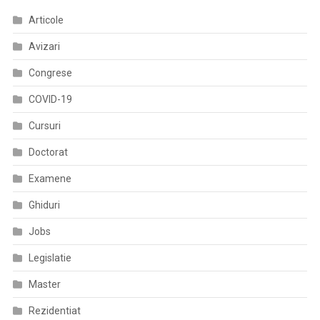
Echipajelor
Articole
Care
Intervin
Avizari
În
Prima
Congrese
Linie
COVID-19
Cursuri
Doctorat
Examene
Ghiduri
Jobs
Legislatie
Master
Rezidentiat