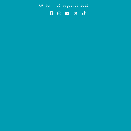
Skip
duminică, august 09, 2026
to
content