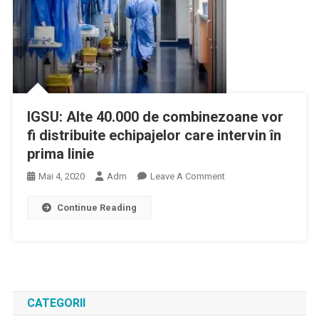
IGSU: Alte 40.000 de combinezoane vor
fi distribuite echipajelor care intervin în
prima linie
On
Mai 4, 2020
Adm
Leave A Comment
IGSU:
Continue Reading
Alte
40.000
De
Combinezoane
Vor
Fi
CATEGORII
Distribuite