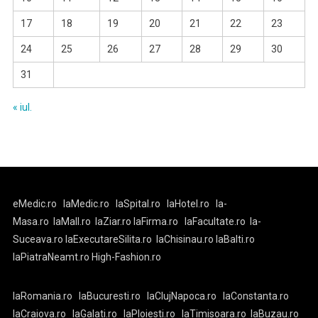
17
18
19
20
21
22
23
24
25
26
27
28
29
30
31
« iul.
eMedic.ro
laMedic.ro
laSpital.ro
laHotel.ro
la-
Masa.ro
laMall.ro
laZiar.ro
laFirma.ro
laFacultate.ro
la-
Suceava.ro
laExecutareSilita.ro
laChisinau.ro
laBalti.ro
laPiatraNeamt.ro
High-Fashion.ro
laRomania.ro
laBucuresti.ro
laClujNapoca.ro
laConstanta.ro
laCraiova.ro
laGalati.ro
laPloiesti.ro
laTimisoara.ro
laBuzau.ro