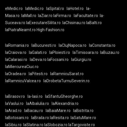
eMedic.ro
laMedic.ro
laSpital.ro
laHotel.ro
la-
Masa.ro
laMall.ro
laZiar.ro
laFirma.ro
laFacultate.ro
la-
Suceava.ro
laExecutareSilita.ro
laChisinau.ro
laBalti.ro
laPiatraNeamt.ro
High-Fashion.ro
laRomania.ro
laBucuresti.ro
laClujNapoca.ro
laConstanta.ro
laCraiova.ro
laGalati.ro
laPloiesti.ro
laTimisoara.ro
laBuzau.ro
laCalarasi.ro
laDeva.ro
laFocsani.ro
laGiurgiu.ro
laMiercureaCiuc.ro
laOradea.ro
laPitesti.ro
laRamnicuSarat.ro
laRamnicuValcea.ro
laDrobetaTurnuSeverin.ro
laBrasov.ro
la-Iasi.ro
laSfantuGheorghe.ro
laVaslui.ro
laAlbaIulia.ro
laAlexandria.ro
laArad.ro
laBacau.ro
laBaiaMare.ro
laBistrita.ro
laBotosani.ro
laBraila.ro
laResita.ro
laSatuMare.ro
laSibiu.ro
laSlatina.ro
laSlobozia.ro
laTargoviste.ro