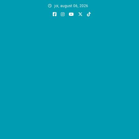
Skip
joi, august 06, 2026
to
content