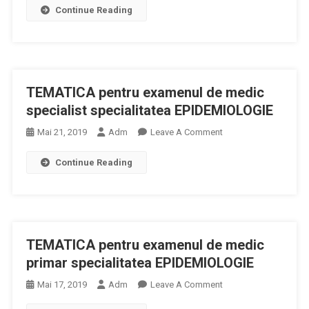
Loc
Și
Continue Reading
De
În
Sistemului
Pregătire
Noiembrie
Medical,
În
2019,
În
Specialitatea
La
Ansamblul
EPIDEMIOLOGIE
București
Său
TEMATICA pentru examenul de medic
specialist specialitatea EPIDEMIOLOGIE
On
Mai 21, 2019
Adm
Leave A Comment
TEMATICA
Continue Reading
Pentru
Examenul
De
Medic
Specialist
TEMATICA pentru examenul de medic
Specialitatea
EPIDEMIOLOGIE
primar specialitatea EPIDEMIOLOGIE
On
Mai 17, 2019
Adm
Leave A Comment
TEMATICA