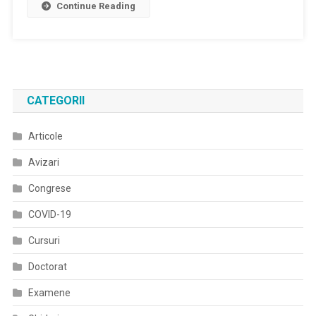
Continue Reading
Pentru
Examenul
De
Medic
Primar
Specialitatea
CATEGORII
EPIDEMIOLOGIE
Articole
Avizari
Congrese
COVID-19
Cursuri
Doctorat
Examene