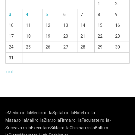
1
2
3
4
5
6
7
8
9
10
11
12
13
14
15
16
17
18
19
20
21
22
23
24
25
26
27
28
29
30
31
« iul.
eMedic.ro
laMedic.ro
laSpital.ro
laHotel.ro
la-
Masa.ro
laMall.ro
laZiar.ro
laFirma.ro
laFacultate.ro
la-
Suceava.ro
laExecutareSilita.ro
laChisinau.ro
laBalti.ro