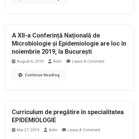
Și
Doina
Epidemiologie
Azoicăi,
Societatea
Română
A XII-a Conferință Națională de
De
Epidemiologie:
Microbiologie și Epidemiologie are loc în
Inconsecvența
noiembrie 2019, la București
Aplicării
On
August 6, 2019
Adm
Leave A Comment
Regulilor
A
De
Continue Reading
XII-
Recomandare
A
A
Conferință
Antibioticelor
Națională
Poate
De
Crea
Curriculum de pregătire în specialitatea
Microbiologie
Prejudicii
Și
EPIDEMIOLOGIE
Atât
Epidemiologie
Pacientului
On
Mai 27, 2019
Adm
Leave A Comment
Are
Cât
Curriculum