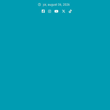
Skip
joi, august 06, 2026
to
content