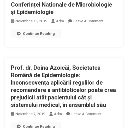
Conferinței Naționale de Microbiologie
și Epidemiologie
On
Noiembrie 15, 2019
Adm
Leave A Comment
Declarație
Continue Reading
Profesor
Universitar
Doctor
Alexandru
RAFILA
Prof. dr. Doina Azoicăi, Societatea
–
A
Română de Epidemiologie:
12-
Inconsecvența aplicării regulilor de
A
recomandare a antibioticelor poate crea
Ediție
prejudicii atât pacientului cât și
A
sistemului medical, în ansamblul său
Conferinței
Naționale
On
Noiembrie 7, 2019
Adm
Leave A Comment
De
Prof.
Microbiologie
Continue Reading
Dr.