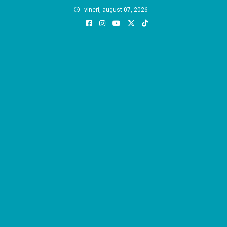
Skip
vineri, august 07, 2026
to
content