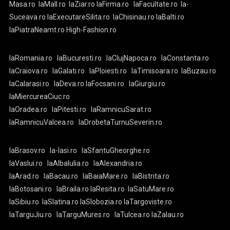
Masa.ro
laMall.ro
laZiar.ro
laFirma.ro
laFacultate.ro
la-
Suceava.ro
laExecutareSilita.ro
laChisinau.ro
laBalti.ro
laPiatraNeamt.ro
High-Fashion.ro
laRomania.ro
laBucuresti.ro
laClujNapoca.ro
laConstanta.ro
laCraiova.ro
laGalati.ro
laPloiesti.ro
laTimisoara.ro
laBuzau.ro
laCalarasi.ro
laDeva.ro
laFocsani.ro
laGiurgiu.ro
laMiercureaCiuc.ro
laOradea.ro
laPitesti.ro
laRamnicuSarat.ro
laRamnicuValcea.ro
laDrobetaTurnuSeverin.ro
laBrasov.ro
la-Iasi.ro
laSfantuGheorghe.ro
laVaslui.ro
laAlbaIulia.ro
laAlexandria.ro
laArad.ro
laBacau.ro
laBaiaMare.ro
laBistrita.ro
laBotosani.ro
laBraila.ro
laResita.ro
laSatuMare.ro
laSibiu.ro
laSlatina.ro
laSlobozia.ro
laTargoviste.ro
laTarguJiu.ro
laTarguMures.ro
laTulcea.ro
laZalau.ro