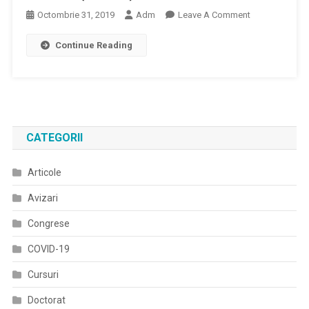
On
Octombrie 31, 2019
Adm
Leave A Comment
Anunt
Continue Reading
Ateliere
Boala
Ficatului
Gras
Non-
Alcoolic
CATEGORII
(BFGNA)
Articole
Avizari
Congrese
COVID-19
Cursuri
Doctorat