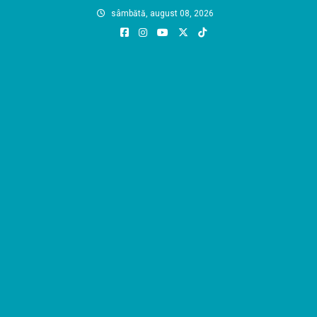
Skip
sâmbătă, august 08, 2026
to
content