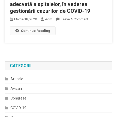
adecvată a spitalelor, în vederea
gestionării cazurilor de COVID-19
On
Martie 18, 2020
Adm
Leave A Comment
Institutul
Continue Reading
Național
De
Sănătate
Publică
Emite
Recomandări
CATEGORII
De
Pregătire
Articole
Adecvată
A
Avizari
Spitalelor,
În
Congrese
Vederea
COVID-19
Gestionării
Cazurilor