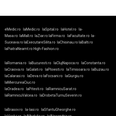
eMedic.ro
laMedic.ro
laSpital.ro
laHotel.ro
la-
Masa.ro
laMall.ro
laZiar.ro
laFirma.ro
laFacultate.ro
la-
Suceava.ro
laExecutareSilita.ro
laChisinau.ro
laBalti.ro
laPiatraNeamt.ro
High-Fashion.ro
laRomania.ro
laBucuresti.ro
laClujNapoca.ro
laConstanta.ro
laCraiova.ro
laGalati.ro
laPloiesti.ro
laTimisoara.ro
laBuzau.ro
laCalarasi.ro
laDeva.ro
laFocsani.ro
laGiurgiu.ro
laMiercureaCiuc.ro
laOradea.ro
laPitesti.ro
laRamnicuSarat.ro
laRamnicuValcea.ro
laDrobetaTurnuSeverin.ro
laBrasov.ro
la-Iasi.ro
laSfantuGheorghe.ro