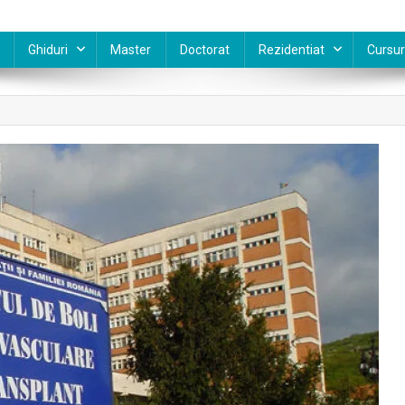
Ghiduri
Master
Doctorat
Rezidentiat
Cursur