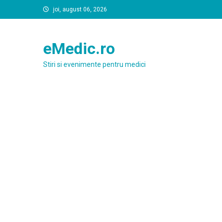
Skip
joi, august 06, 2026
to
content
eMedic.ro
Stiri si evenimente pentru medici