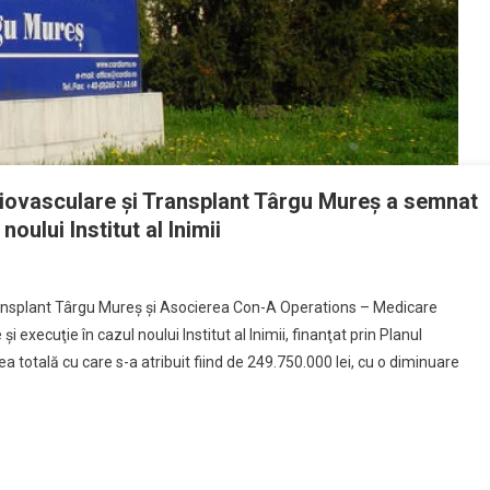
rdiovasculare şi Transplant Târgu Mureş a semnat
oului Institut al Inimii
Transplant Târgu Mureş şi Asocierea Con-A Operations – Medicare
 execuţie în cazul noului Institut al Inimii, finanţat prin Planul
 totală cu care s-a atribuit fiind de 249.750.000 lei, cu o diminuare