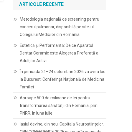
ARTICOLE RECENTE
Metodologia națională de screening pentru
cancerul pulmonar, disponibilă pe site-ul
Colegiului Medicilor din România
Estetică și Performanță: De ce Aparatul
Dentar Ceramic este Alegerea Preferată a
Adulților Activi
În perioada 21–24 octombrie 2026 va avea loc
la Bucuresti Conferința Națională de Medicina
Familiei
Aproape 500 de milioane de lei pentru
transformarea sănătății din România, prin
PNRR, în luna iulie
Iașiul devine, din nou, Capitala Neuroștiințelor.
CNN CONFERENCE 2026 va reuni în perioada