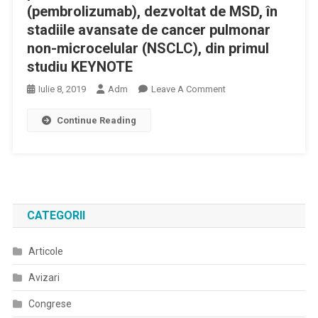
(pembrolizumab), dezvoltat de MSD, în
stadiile avansate de cancer pulmonar
non-microcelular (NSCLC), din primul
studiu KEYNOTE
On
Iulie 8, 2019
Adm
Leave A Comment
Date
Continue Reading
Privind
Supraviețuirea
La
5
Ani
Pentru
CATEGORII
Medicamentul
KEYTRUDA
Articole
(pembrolizumab),
Dezvoltat
Avizari
De
MSD,
Congrese
În