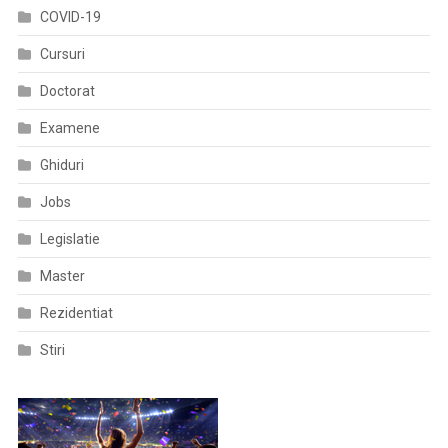
COVID-19
Stadiile
Avansate
Cursuri
De
Doctorat
Cancer
Pulmonar
Examene
Non-
Microcelular
Ghiduri
(NSCLC),
Jobs
Din
Primul
Legislatie
Studiu
KEYNOTE
Master
Rezidentiat
Stiri