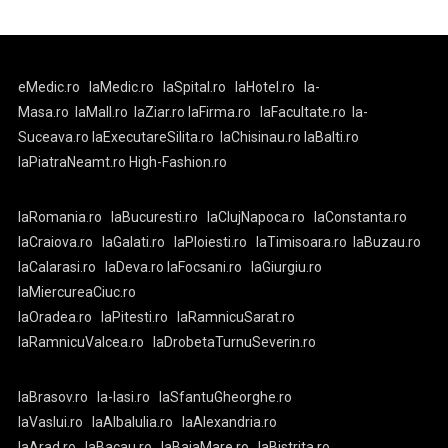
eMedic.ro
laMedic.ro
laSpital.ro
laHotel.ro
la-
Masa.ro
laMall.ro
laZiar.ro
laFirma.ro
laFacultate.ro
la-
Suceava.ro
laExecutareSilita.ro
laChisinau.ro
laBalti.ro
laPiatraNeamt.ro
High-Fashion.ro
laRomania.ro
laBucuresti.ro
laClujNapoca.ro
laConstanta.ro
laCraiova.ro
laGalati.ro
laPloiesti.ro
laTimisoara.ro
laBuzau.ro
laCalarasi.ro
laDeva.ro
laFocsani.ro
laGiurgiu.ro
laMiercureaCiuc.ro
laOradea.ro
laPitesti.ro
laRamnicuSarat.ro
laRamnicuValcea.ro
laDrobetaTurnuSeverin.ro
laBrasov.ro
la-Iasi.ro
laSfantuGheorghe.ro
laVaslui.ro
laAlbaIulia.ro
laAlexandria.ro
laArad.ro
laBacau.ro
laBaiaMare.ro
laBistrita.ro