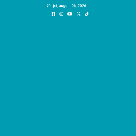
Skip
joi, august 06, 2026
to
content