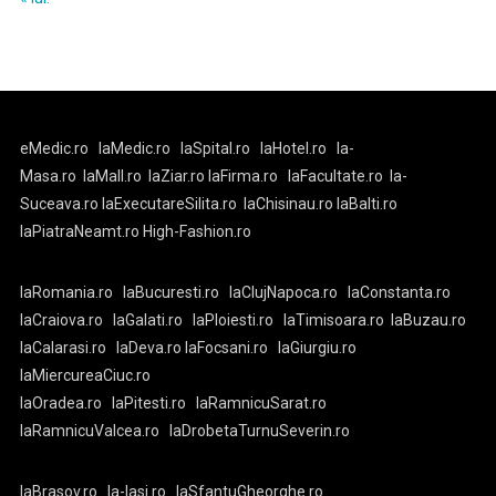
eMedic.ro
laMedic.ro
laSpital.ro
laHotel.ro
la-
Masa.ro
laMall.ro
laZiar.ro
laFirma.ro
laFacultate.ro
la-
Suceava.ro
laExecutareSilita.ro
laChisinau.ro
laBalti.ro
laPiatraNeamt.ro
High-Fashion.ro
laRomania.ro
laBucuresti.ro
laClujNapoca.ro
laConstanta.ro
laCraiova.ro
laGalati.ro
laPloiesti.ro
laTimisoara.ro
laBuzau.ro
laCalarasi.ro
laDeva.ro
laFocsani.ro
laGiurgiu.ro
laMiercureaCiuc.ro
laOradea.ro
laPitesti.ro
laRamnicuSarat.ro
laRamnicuValcea.ro
laDrobetaTurnuSeverin.ro
laBrasov.ro
la-Iasi.ro
laSfantuGheorghe.ro