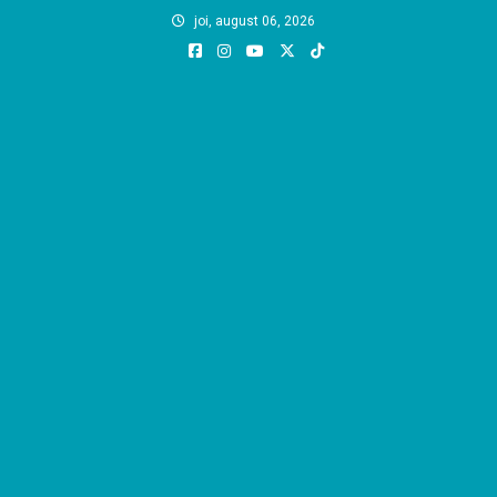
Skip
joi, august 06, 2026
to
content