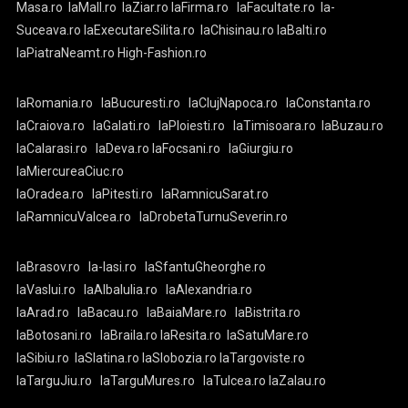
Masa.ro
laMall.ro
laZiar.ro
laFirma.ro
laFacultate.ro
la-
Suceava.ro
laExecutareSilita.ro
laChisinau.ro
laBalti.ro
laPiatraNeamt.ro
High-Fashion.ro
laRomania.ro
laBucuresti.ro
laClujNapoca.ro
laConstanta.ro
laCraiova.ro
laGalati.ro
laPloiesti.ro
laTimisoara.ro
laBuzau.ro
laCalarasi.ro
laDeva.ro
laFocsani.ro
laGiurgiu.ro
laMiercureaCiuc.ro
laOradea.ro
laPitesti.ro
laRamnicuSarat.ro
laRamnicuValcea.ro
laDrobetaTurnuSeverin.ro
laBrasov.ro
la-Iasi.ro
laSfantuGheorghe.ro
laVaslui.ro
laAlbaIulia.ro
laAlexandria.ro
laArad.ro
laBacau.ro
laBaiaMare.ro
laBistrita.ro
laBotosani.ro
laBraila.ro
laResita.ro
laSatuMare.ro
laSibiu.ro
laSlatina.ro
laSlobozia.ro
laTargoviste.ro
laTarguJiu.ro
laTarguMures.ro
laTulcea.ro
laZalau.ro