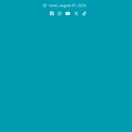
Skip
vineri, august 07, 2026
to
content