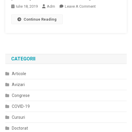
On
Iulie 18, 2019
Adm
Leave A Comment
Master
Continue Reading
Tehnici
Şi
Metode
De
Reabilitare
A
CATEGORII
Pacienţilor
Cu
Articole
Boli
Reumatologice
Avizari
Congrese
COVID-19
Cursuri
Doctorat