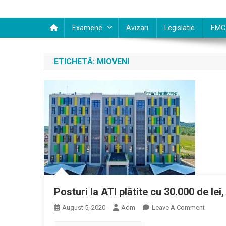
Examene
Avizari
Legislatie
EMC
ETICHETĂ:
MIOVENI
Posturi la ATI plătite cu 30.000 de lei
On
August 5, 2020
Adm
Leave A Comment
Posturi