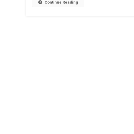
Continue Reading
La
ATI
Plătite
Cu
30.000
De
Lei,
Necăut
De
Nimeni,
La
Spitalul
Din
Mioven