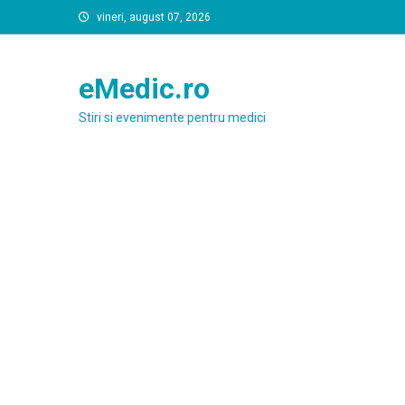
Skip
vineri, august 07, 2026
to
content
eMedic.ro
Stiri si evenimente pentru medici