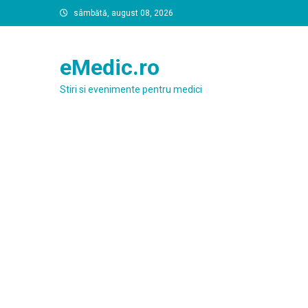
Skip
sâmbătă, august 08, 2026
to
content
eMedic.ro
Stiri si evenimente pentru medici