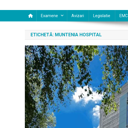
Examene
Avizari
Legislatie
EMC
ETICHETĂ:
MUNTENIA HOSPITAL