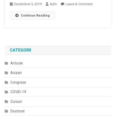
On
Decembrie 5, 2019
Adm
Leave A Comment
Au
Victor
Nevoie
Continue Reading
Costache:
De
Nu
Îngrijiri
Putem
Spitaliceşti
Aduce
Medicamente
Din
CATEGORII
Tot
Felul
Articole
De
Zone
Avizari
Ale
Globului;
Congrese
Suntem
COVID-19
În
Uniunea
Cursuri
Europeană
Doctorat