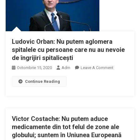
Ludovic Orban: Nu putem aglomera
spitalele cu persoane care nu au nevoie
de îngrijiri spitaliceşti
On
Octombrie 15, 2020
Adm
Leave A Comment
Ludovic
Continue Reading
Orban:
Nu
Putem
Aglomera
Spitalele
Victor Costache: Nu putem aduce
Cu
Persoane
medicamente din tot felul de zone ale
Care
globului; suntem în Uniunea Europeană
Nu