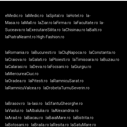
eMedic.ro
laMedic.ro
laSpital.ro
laHotel.ro
la-
Masa.ro
laMall.ro
laZiar.ro
laFirma.ro
laFacultate.ro
la-
Suceava.ro
laExecutareSilita.ro
laChisinau.ro
laBalti.ro
laPiatraNeamt.ro
High-Fashion.ro
laRomania.ro
laBucuresti.ro
laClujNapoca.ro
laConstanta.ro
laCraiova.ro
laGalati.ro
laPloiesti.ro
laTimisoara.ro
laBuzau.ro
laCalarasi.ro
laDeva.ro
laFocsani.ro
laGiurgiu.ro
laMiercureaCiuc.ro
laOradea.ro
laPitesti.ro
laRamnicuSarat.ro
laRamnicuValcea.ro
laDrobetaTurnuSeverin.ro
laBrasov.ro
la-Iasi.ro
laSfantuGheorghe.ro
laVaslui.ro
laAlbaIulia.ro
laAlexandria.ro
laArad.ro
laBacau.ro
laBaiaMare.ro
laBistrita.ro
laBotosani.ro
laBraila.ro
laResita.ro
laSatuMare.ro