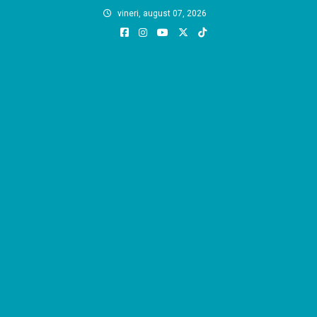
Skip
vineri, august 07, 2026
to
content