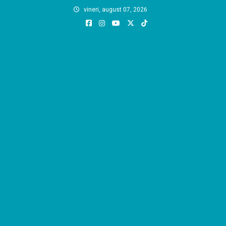
Skip
vineri, august 07, 2026
to
content