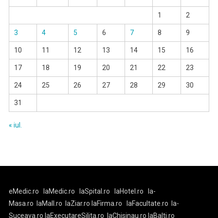
1
2
3
4
5
6
7
8
9
10
11
12
13
14
15
16
17
18
19
20
21
22
23
24
25
26
27
28
29
30
31
« iul.
eMedic.ro
laMedic.ro
laSpital.ro
laHotel.ro
la-
Masa.ro
laMall.ro
laZiar.ro
laFirma.ro
laFacultate.ro
la-
Suceava.ro
laExecutareSilita.ro
laChisinau.ro
laBalti.ro