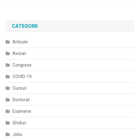
Rinichii
Nu
Dor
CATEGORII
Decât
În
Articole
Afecțiuni
Particulare,
Avizari
Nu
Există
Congrese
Un
COVID-19
Simptom
Imediat
Cursuri
În
Doctorat
Cazul
Unei
Examene
Afecțiuni
Renale
Ghiduri
Jobs