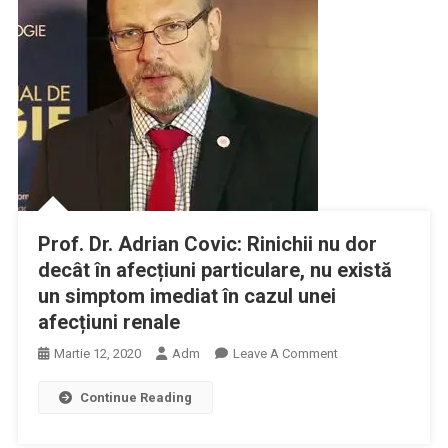
Prof. Dr. Adrian Covic: Rinichii nu dor
decât în afecțiuni particulare, nu există
un simptom imediat în cazul unei
afecțiuni renale
On
Martie 12, 2020
Adm
Leave A Comment
Prof.
Continue Reading
Dr.
Adrian
Covic: