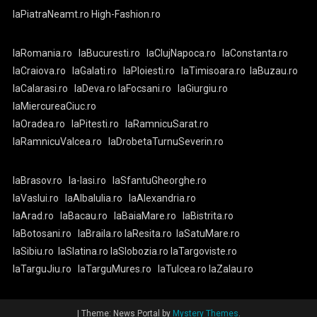
laPiatraNeamt.ro
High-Fashion.ro
laRomania.ro
laBucuresti.ro
laClujNapoca.ro
laConstanta.ro
laCraiova.ro
laGalati.ro
laPloiesti.ro
laTimisoara.ro
laBuzau.ro
laCalarasi.ro
laDeva.ro
laFocsani.ro
laGiurgiu.ro
laMiercureaCiuc.ro
laOradea.ro
laPitesti.ro
laRamnicuSarat.ro
laRamnicuValcea.ro
laDrobetaTurnuSeverin.ro
laBrasov.ro
la-Iasi.ro
laSfantuGheorghe.ro
laVaslui.ro
laAlbaIulia.ro
laAlexandria.ro
laArad.ro
laBacau.ro
laBaiaMare.ro
laBistrita.ro
laBotosani.ro
laBraila.ro
laResita.ro
laSatuMare.ro
laSibiu.ro
laSlatina.ro
laSlobozia.ro
laTargoviste.ro
laTarguJiu.ro
laTarguMures.ro
laTulcea.ro
laZalau.ro
|
Theme: News Portal by
Mystery Themes
.