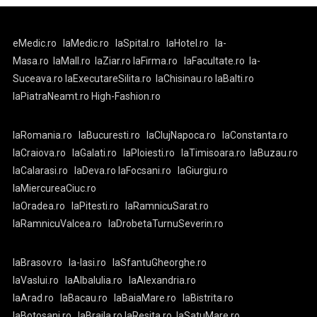
eMedic.ro
laMedic.ro
laSpital.ro
laHotel.ro
la-
Masa.ro
laMall.ro
laZiar.ro
laFirma.ro
laFacultate.ro
la-
Suceava.ro
laExecutareSilita.ro
laChisinau.ro
laBalti.ro
laPiatraNeamt.ro
High-Fashion.ro
laRomania.ro
laBucuresti.ro
laClujNapoca.ro
laConstanta.ro
laCraiova.ro
laGalati.ro
laPloiesti.ro
laTimisoara.ro
laBuzau.ro
laCalarasi.ro
laDeva.ro
laFocsani.ro
laGiurgiu.ro
laMiercureaCiuc.ro
laOradea.ro
laPitesti.ro
laRamnicuSarat.ro
laRamnicuValcea.ro
laDrobetaTurnuSeverin.ro
laBrasov.ro
la-Iasi.ro
laSfantuGheorghe.ro
laVaslui.ro
laAlbaIulia.ro
laAlexandria.ro
laArad.ro
laBacau.ro
laBaiaMare.ro
laBistrita.ro
laBotosani.ro
laBraila.ro
laResita.ro
laSatuMare.ro