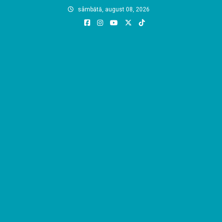
Skip
sâmbătă, august 08, 2026
to
content