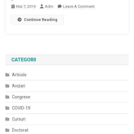
On
Mai 7, 2019
Adm
Leave A Comment
Ghid
Continue Reading
De
Diagnostic
Şi
Tratament
Pentru
Pediculoză.
CATEGORII
Articole
Avizari
Congrese
COVID-19
Cursuri
Doctorat