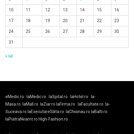
10
11
12
13
14
15
16
17
18
19
20
21
22
23
24
25
26
27
28
29
30
31
« iul.
eMedic.ro
laMedic.ro
laSpital.ro
laHotel.ro
la-
Masa.ro
laMall.ro
laZiar.ro
laFirma.ro
laFacultate.ro
la-
Suceava.ro
laExecutareSilita.ro
laChisinau.ro
laBalti.ro
laPiatraNeamt.ro
High-Fashion.ro