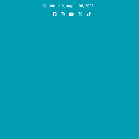
Skip
sâmbătă, august 08, 2026
to
content