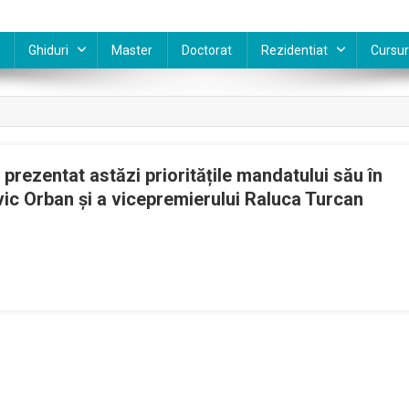
Ghiduri
Master
Doctorat
Rezidentiat
Cursur
 prezentat astăzi prioritățile mandatului său în
ic Orban și a vicepremierului Raluca Turcan
or
tache,
strul
tății
entat
zi
itățile