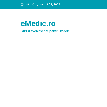
Skip
sâmbătă, august 08, 2026
to
content
eMedic.ro
Stiri si evenimente pentru medici