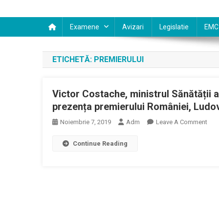
Examene
Avizari
Legislatie
EMC
ETICHETĂ:
PREMIERULUI
Victor Costache, ministrul Sănătății a
prezența premierului României, Ludov
On
Noiembrie 7, 2019
Adm
Leave A Comment
Vict
Continue Reading
Cos
Mini
Sănă
A
Prez
Astă
Prior