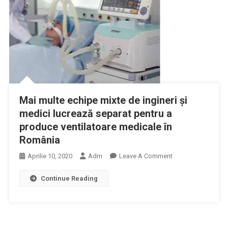
Convalescentă,
În
Timp
Ce
Statul
Român
A
Refuzat
Sprijinul
Mai multe echipe mixte de ingineri și
BPHD
medici lucrează separat pentru a
Pentru
produce ventilatoare medicale în
Obținerea
România
Acestui
Medicament
On
Aprilie 10, 2020
Adm
Leave A Comment
Mai
Continue Reading
Multe
Echipe
Mixte
De
Ingineri