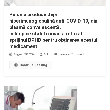
Polonia produce deja
hiperimunoglobulină anti-COVID-19, din
plasmă convalescentă,
în timp ce statul român a refuzat
sprijinul BPHD pentru obținerea acestui
medicament
On
August 20, 2020
Adm
Leave A Comment
Polonia
Continue Reading
Produce
Deja
Hiperimunoglobul
Anti-
COVID-
19,
Din
Plasmă