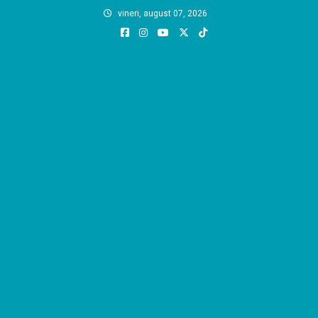
Skip
vineri, august 07, 2026
to
content