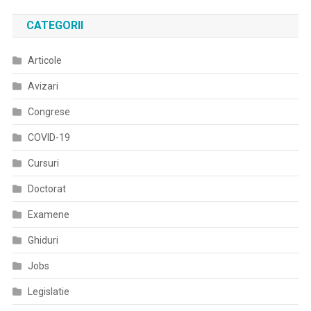
Și
CATEGORII
Medici
Lucrează
Articole
Separat
Pentru
Avizari
A
Produce
Congrese
Ventilatoare
COVID-19
Medicale
În
Cursuri
România
Doctorat
Examene
Ghiduri
Jobs
Legislatie