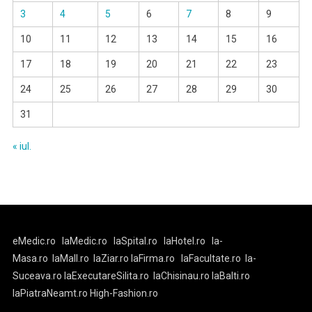
3
4
5
6
7
8
9
10
11
12
13
14
15
16
17
18
19
20
21
22
23
24
25
26
27
28
29
30
31
« iul.
eMedic.ro
laMedic.ro
laSpital.ro
laHotel.ro
la-
Masa.ro
laMall.ro
laZiar.ro
laFirma.ro
laFacultate.ro
la-
Suceava.ro
laExecutareSilita.ro
laChisinau.ro
laBalti.ro
laPiatraNeamt.ro
High-Fashion.ro