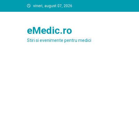
Skip
vineri, august 07, 2026
to
content
eMedic.ro
Stiri si evenimente pentru medici