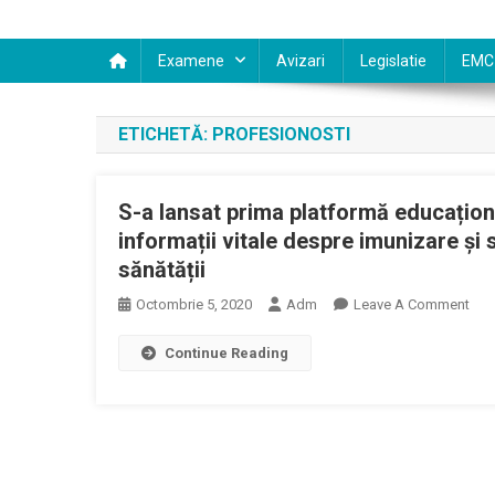
Examene
Avizari
Legislatie
EMC
ETICHETĂ:
PROFESIONOSTI
S-a lansat prima platformă educațion
informații vitale despre imunizare și s
sănătății
On
Octombrie 5, 2020
Adm
Leave A Comment
S-
Continue Reading
A
Lan
Pri
Pla
Edu
Des