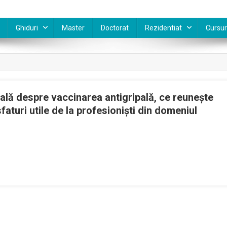
Ghiduri
Master
Doctorat
Rezidentiat
Cursur
ală despre vaccinarea antigripală, ce reunește
faturi utile de la profesioniști din domeniul
sat
ma
tformă
cațională
pre