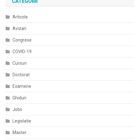
CATEGORII
Care
Vom
Articole
Avea
O
Avizari
Creştere
Progesivă;
Congrese
Adaptăm
COVID-19
Spitale
Cursuri
Doctorat
Examene
Ghiduri
Jobs
Legislatie
Master