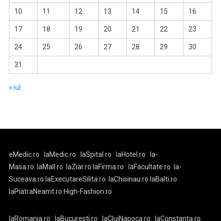
10
11
12
13
14
15
16
17
18
19
20
21
22
23
24
25
26
27
28
29
30
31
« iul.
eMedic.ro
laMedic.ro
laSpital.ro
laHotel.ro
la-
Masa.ro
laMall.ro
laZiar.ro
laFirma.ro
laFacultate.ro
la-
Suceava.ro
laExecutareSilita.ro
laChisinau.ro
laBalti.ro
laPiatraNeamt.ro
High-Fashion.ro
laRomania.ro
laBucuresti.ro
laClujNapoca.ro
laConstanta.ro