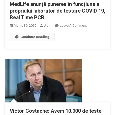
MedLife anunță punerea în funcțiune a
propriului laborator de testare COVID 19,
Real Time PCR
On
Martie 30, 2020
Adm
Leave A Comment
Procesul
Continue Reading
De
Testare
A
Contacților
Cu
Potențial
De
Contaminare
Continuă.
MedLife
Anunță
Punerea
În
Victor Costache: Avem 10.000 de teste
Funcțiune