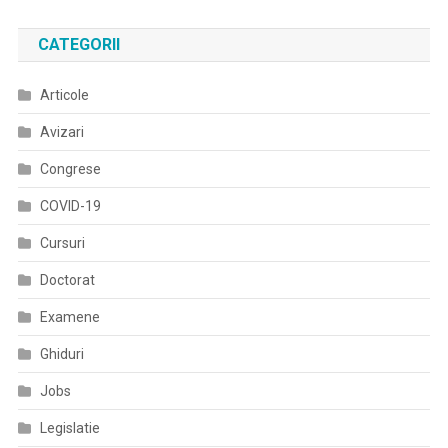
Real
De
CATEGORII
Panică
Privind
Articole
Carenţe
De
Avizari
Aprovizionare
Cu
Congrese
Medicamente
COVID-19
Cursuri
Doctorat
Examene
Ghiduri
Jobs
Legislatie