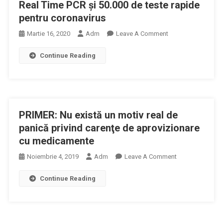
Real Time PCR şi 50.000 de teste rapide
A
pentru coronavirus
Propriului
Laborator
On
Martie 16, 2020
Adm
Leave A Comment
De
Victor
Testare
Continue Reading
Costache:
COVID
Avem
19,
10.000
Real
De
Time
Teste
PCR
PRIMER: Nu există un motiv real de
Real
Time
panică privind carenţe de aprovizionare
PCR
cu medicamente
Şi
On
Noiembrie 4, 2019
Adm
Leave A Comment
50.000
PRIMER:
De
Continue Reading
Nu
Teste
Există
Rapide
Un
Pentru
Motiv
Coronavirus