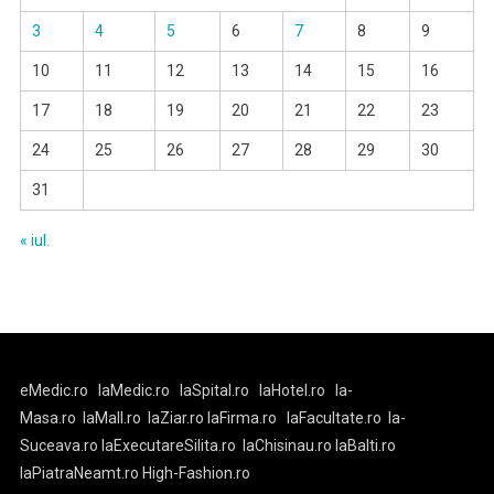
3
4
5
6
7
8
9
10
11
12
13
14
15
16
17
18
19
20
21
22
23
24
25
26
27
28
29
30
31
« iul.
eMedic.ro
laMedic.ro
laSpital.ro
laHotel.ro
la-
Masa.ro
laMall.ro
laZiar.ro
laFirma.ro
laFacultate.ro
la-
Suceava.ro
laExecutareSilita.ro
laChisinau.ro
laBalti.ro
laPiatraNeamt.ro
High-Fashion.ro