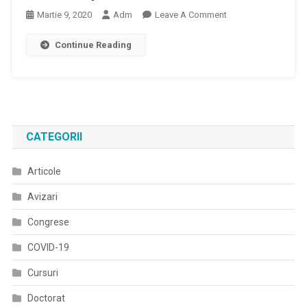
On
Martie 9, 2020
Adm
Leave A Comment
PRIMER:
Continue Reading
Livrările
De
Materii
Prime
Din
China
CATEGORII
Încep
Să
Articole
Reintre
În
Avizari
Normal
Congrese
COVID-19
Cursuri
Doctorat