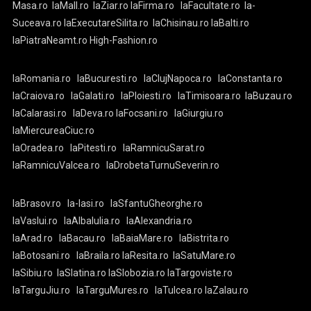
Masa.ro
laMall.ro
laZiar.ro
laFirma.ro
laFacultate.ro
la-
Suceava.ro
laExecutareSilita.ro
laChisinau.ro
laBalti.ro
laPiatraNeamt.ro
High-Fashion.ro
laRomania.ro
laBucuresti.ro
laClujNapoca.ro
laConstanta.ro
laCraiova.ro
laGalati.ro
laPloiesti.ro
laTimisoara.ro
laBuzau.ro
laCalarasi.ro
laDeva.ro
laFocsani.ro
laGiurgiu.ro
laMiercureaCiuc.ro
laOradea.ro
laPitesti.ro
laRamnicuSarat.ro
laRamnicuValcea.ro
laDrobetaTurnuSeverin.ro
laBrasov.ro
la-Iasi.ro
laSfantuGheorghe.ro
laVaslui.ro
laAlbaIulia.ro
laAlexandria.ro
laArad.ro
laBacau.ro
laBaiaMare.ro
laBistrita.ro
laBotosani.ro
laBraila.ro
laResita.ro
laSatuMare.ro
laSibiu.ro
laSlatina.ro
laSlobozia.ro
laTargoviste.ro
laTarguJiu.ro
laTarguMures.ro
laTulcea.ro
laZalau.ro