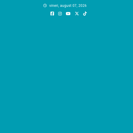
Skip
vineri, august 07, 2026
to
content