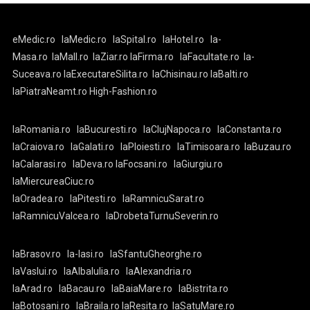
eMedic.ro
laMedic.ro
laSpital.ro
laHotel.ro
la-
Masa.ro
laMall.ro
laZiar.ro
laFirma.ro
laFacultate.ro
la-
Suceava.ro
laExecutareSilita.ro
laChisinau.ro
laBalti.ro
laPiatraNeamt.ro
High-Fashion.ro
laRomania.ro
laBucuresti.ro
laClujNapoca.ro
laConstanta.ro
laCraiova.ro
laGalati.ro
laPloiesti.ro
laTimisoara.ro
laBuzau.ro
laCalarasi.ro
laDeva.ro
laFocsani.ro
laGiurgiu.ro
laMiercureaCiuc.ro
laOradea.ro
laPitesti.ro
laRamnicuSarat.ro
laRamnicuValcea.ro
laDrobetaTurnuSeverin.ro
laBrasov.ro
la-Iasi.ro
laSfantuGheorghe.ro
laVaslui.ro
laAlbaIulia.ro
laAlexandria.ro
laArad.ro
laBacau.ro
laBaiaMare.ro
laBistrita.ro
laBotosani.ro
laBraila.ro
laResita.ro
laSatuMare.ro