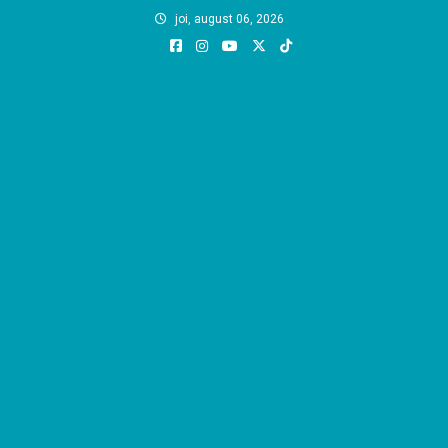
Skip
joi, august 06, 2026
to
content