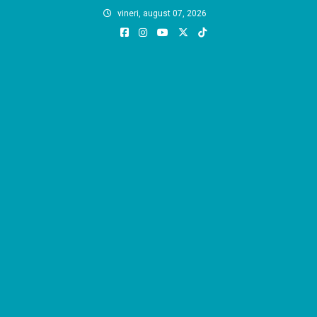
Skip
vineri, august 07, 2026
to
content