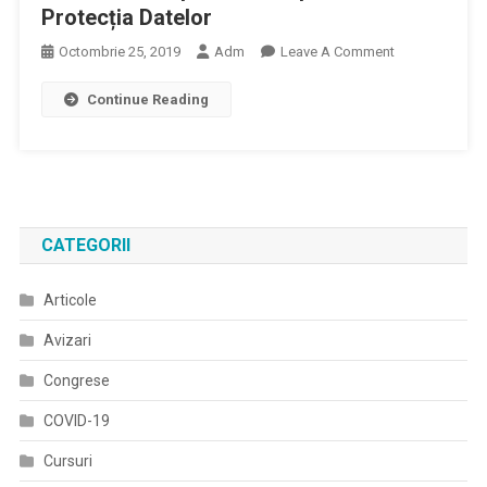
Protecția Datelor
On
Octombrie 25, 2019
Adm
Leave A Comment
Colegiul
Continue Reading
Medicilor
Din
România
Scoate
La
Concurs
CATEGORII
Un
Post
Articole
De
Responsabil
Avizari
Protecția
Datelor
Congrese
COVID-19
Cursuri