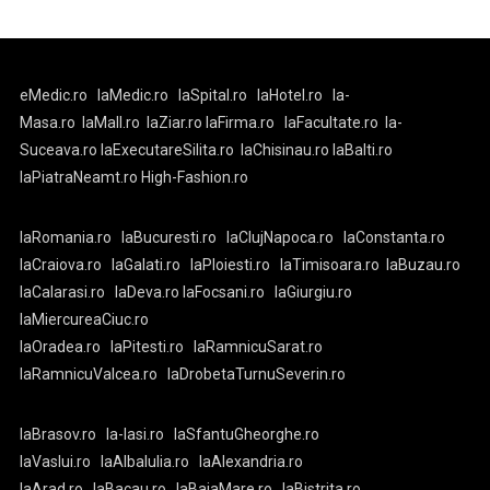
eMedic.ro
laMedic.ro
laSpital.ro
laHotel.ro
la-
Masa.ro
laMall.ro
laZiar.ro
laFirma.ro
laFacultate.ro
la-
Suceava.ro
laExecutareSilita.ro
laChisinau.ro
laBalti.ro
laPiatraNeamt.ro
High-Fashion.ro
laRomania.ro
laBucuresti.ro
laClujNapoca.ro
laConstanta.ro
laCraiova.ro
laGalati.ro
laPloiesti.ro
laTimisoara.ro
laBuzau.ro
laCalarasi.ro
laDeva.ro
laFocsani.ro
laGiurgiu.ro
laMiercureaCiuc.ro
laOradea.ro
laPitesti.ro
laRamnicuSarat.ro
laRamnicuValcea.ro
laDrobetaTurnuSeverin.ro
laBrasov.ro
la-Iasi.ro
laSfantuGheorghe.ro
laVaslui.ro
laAlbaIulia.ro
laAlexandria.ro
laArad.ro
laBacau.ro
laBaiaMare.ro
laBistrita.ro