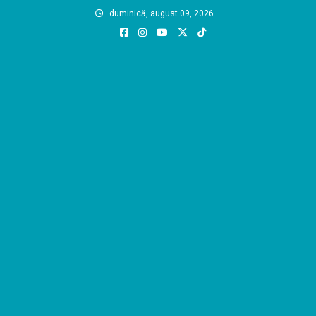
Skip
duminică, august 09, 2026
to
content