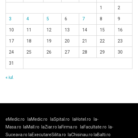
1
2
3
4
5
6
7
8
9
10
11
12
13
14
15
16
17
18
19
20
21
22
23
24
25
26
27
28
29
30
31
« iul.
eMedic.ro
laMedic.ro
laSpital.ro
laHotel.ro
la-
Masa.ro
laMall.ro
laZiar.ro
laFirma.ro
laFacultate.ro
la-
Suceava.ro
laExecutareSilita.ro
laChisinau.ro
laBalti.ro