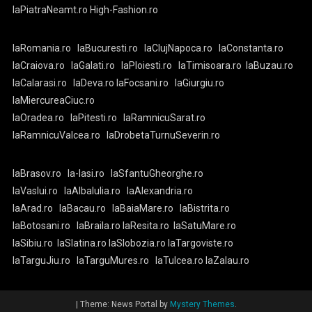
laPiatraNeamt.ro
High-Fashion.ro
laRomania.ro
laBucuresti.ro
laClujNapoca.ro
laConstanta.ro
laCraiova.ro
laGalati.ro
laPloiesti.ro
laTimisoara.ro
laBuzau.ro
laCalarasi.ro
laDeva.ro
laFocsani.ro
laGiurgiu.ro
laMiercureaCiuc.ro
laOradea.ro
laPitesti.ro
laRamnicuSarat.ro
laRamnicuValcea.ro
laDrobetaTurnuSeverin.ro
laBrasov.ro
la-Iasi.ro
laSfantuGheorghe.ro
laVaslui.ro
laAlbaIulia.ro
laAlexandria.ro
laArad.ro
laBacau.ro
laBaiaMare.ro
laBistrita.ro
laBotosani.ro
laBraila.ro
laResita.ro
laSatuMare.ro
laSibiu.ro
laSlatina.ro
laSlobozia.ro
laTargoviste.ro
laTarguJiu.ro
laTarguMures.ro
laTulcea.ro
laZalau.ro
|
Theme: News Portal by
Mystery Themes
.