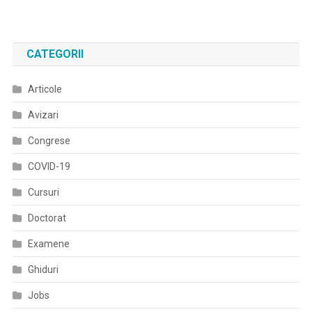
Concediul
Medical
Pentru
CATEGORII
COVID-
19
Articole
Ar
Trebui
Avizari
Plătit
La
Congrese
100%
COVID-19
Din
Salariul
Cursuri
Brut
Doctorat
Examene
Ghiduri
Jobs