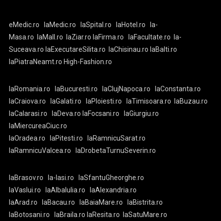
eMedic.ro
laMedic.ro
laSpital.ro
laHotel.ro
la-
Masa.ro
laMall.ro
laZiar.ro
laFirma.ro
laFacultate.ro
la-
Suceava.ro
laExecutareSilita.ro
laChisinau.ro
laBalti.ro
laPiatraNeamt.ro
High-Fashion.ro
laRomania.ro
laBucuresti.ro
laClujNapoca.ro
laConstanta.ro
laCraiova.ro
laGalati.ro
laPloiesti.ro
laTimisoara.ro
laBuzau.ro
laCalarasi.ro
laDeva.ro
laFocsani.ro
laGiurgiu.ro
laMiercureaCiuc.ro
laOradea.ro
laPitesti.ro
laRamnicuSarat.ro
laRamnicuValcea.ro
laDrobetaTurnuSeverin.ro
laBrasov.ro
la-Iasi.ro
laSfantuGheorghe.ro
laVaslui.ro
laAlbaIulia.ro
laAlexandria.ro
laArad.ro
laBacau.ro
laBaiaMare.ro
laBistrita.ro
laBotosani.ro
laBraila.ro
laResita.ro
laSatuMare.ro