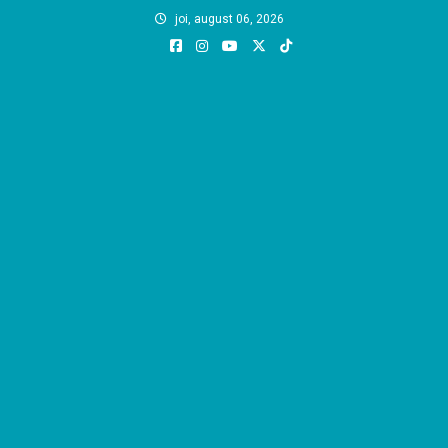
Skip
joi, august 06, 2026
to
content